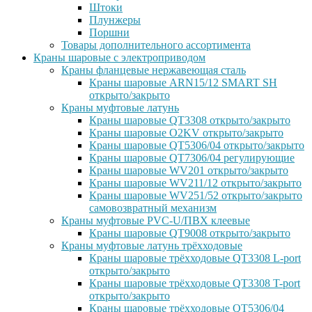
Штоки
Плунжеры
Поршни
Товары дополнительного ассортимента
Краны шаровые с электроприводом
Краны фланцевые нержавеющая сталь
Краны шаровые ARN15/12 SMART SH
открыто/закрыто
Краны муфтовые латунь
Краны шаровые QT3308 открыто/закрыто
Краны шаровые O2KV открыто/закрыто
Краны шаровые QT5306/04 открыто/закрыто
Краны шаровые QT7306/04 регулирующие
Краны шаровые WV201 открыто/закрыто
Краны шаровые WV211/12 открыто/закрыто
Краны шаровые WV251/52 открыто/закрыто
самовозвратный механизм
Краны муфтовые PVC-U/ПВХ клеевые
Краны шаровые QT9008 открыто/закрыто
Краны муфтовые латунь трёхходовые
Краны шаровые трёхходовые QT3308 L-port
открыто/закрыто
Краны шаровые трёхходовые QT3308 T-port
открыто/закрыто
Краны шаровые трёхходовые QT5306/04