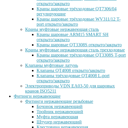
открыто/закрыто
Краны шаровые трёхходовые QT7306/04
регулирующие
Краны шаровые трёхходовые WV311/12 T-
port открыто/закрыто
Краны муфтовые нержавеющая сталь
Краны шаровые ARM15 SMART SH
открыто/закрыто
Краны шаровые QT3308S открыто/закрыто
Краны муфтовые нержавеющая сталь трехходовые
Краны шаровые трёхходовые QT3308S T-port
открыто/закрыто
Клапаны муфтовые латунь
Клапаны QT4008 открыто/закрыто
Клапаны трёхходовые QT4008 L-port
открыто/закрыто
Электроприводы VDN EA03-50 для шаровых
кранов ISO5211
Фитинги нержавеющие
Фитинги нержавеющие резьбовые
Бочонок нержавеющий
Тройник нержавеющий
Муфта нержавеющая
Штуцер нержавеющий
Крестовина нержавеющая