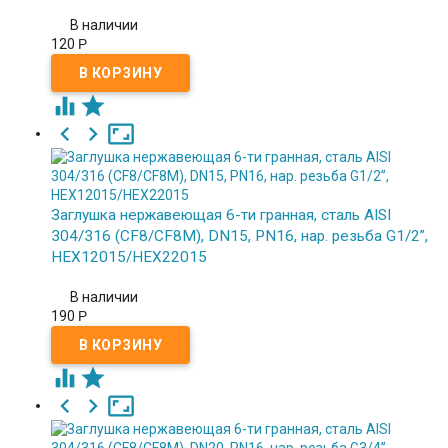
В наличии
120
Р





Заглушка нержавеющая 6-ти гранная, сталь AISI
304/316 (CF8/CF8M), DN15, PN16, нар. резьба G1/2”,
HEX12015/HEX22015
В наличии
190
Р




