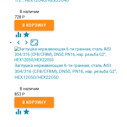
1/2”, HEX12040/HEX22040
В наличии
728
Р





Заглушка нержавеющая 6-ти гранная, сталь AISI
304/316 (CF8/CF8M), DN50, PN16, нар. резьба G2”,
HEX12050/HEX22050
В наличии
853
Р

