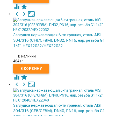





Заглушка нержавеющая 6-ти гранная, сталь AISI
304/316 (CF8/CF8M), DN32, PN16, нар. резьба G1
1/4”, HEX12032/HEX22032
В наличии
484
Р





Заглушка нержавеющая 6-ти гранная, сталь AISI
304/316 (CF8/CF8M), DN40, PN16, нар. резьба G1