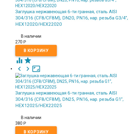
Заглушка нержавеющая 6-ти гранная, сталь AISI
304/316 (CF8/CF8M), DN20, PN16, нар. резьба G3/4”,
HEX12020/HEX22020
В наличии
270
Р





Заглушка нержавеющая 6-ти гранная, сталь AISI
304/316 (CF8/CF8M), DN25, PN16, нар. резьба G1”,
HEX12025/HEX22025
В наличии
380
Р