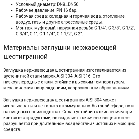
Условный диаметр: DN8…DN50.
Рабочее давление: PN 16 бар.
Рабочая среда: холодная и горячая вода, отопление,
воздух, газы и другие агрессивные среды.
Монтаж: муфтовый, наружная резьба G 1/4", G 3/8", G 1/2";
G 3/4", G 1", G 1 1/4", G 1 1/2", G 2".
Материалы заглушки нержавеющей
шестигранной
Заглушка нержавеющая шестигранная изготавливается из
аустенитной стали марок AISI 304, AISI 316. Это
низкоуглеродные стали, стойкие к высоким температурам,
механическим повреждениям, коррозионным образованиям.
Заглушка нержавеющая шестигранная AISI 304 может
использоваться не только в коммунально-бытовой сфере, но и
на пищевых производствах. Сплав устойчив к окислениям при
контакте с продуктами, не выделяет токсичных веществ и не
разрушается при длительном воздействии чистящих и моющих
средств.