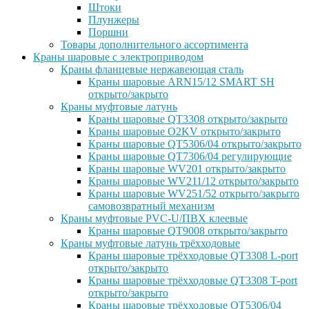
Штоки
Плунжеры
Поршни
Товары дополнительного ассортимента
Краны шаровые с электроприводом
Краны фланцевые нержавеющая сталь
Краны шаровые ARN15/12 SMART SH
открыто/закрыто
Краны муфтовые латунь
Краны шаровые QT3308 открыто/закрыто
Краны шаровые O2KV открыто/закрыто
Краны шаровые QT5306/04 открыто/закрыто
Краны шаровые QT7306/04 регулирующие
Краны шаровые WV201 открыто/закрыто
Краны шаровые WV211/12 открыто/закрыто
Краны шаровые WV251/52 открыто/закрыто
самовозвратный механизм
Краны муфтовые PVC-U/ПВХ клеевые
Краны шаровые QT9008 открыто/закрыто
Краны муфтовые латунь трёхходовые
Краны шаровые трёхходовые QT3308 L-port
открыто/закрыто
Краны шаровые трёхходовые QT3308 T-port
открыто/закрыто
Краны шаровые трёхходовые QT5306/04