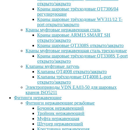
открыто/закрыто
Краны шаровые трёхходовые QT7306/04
регулирующие
Краны шаровые трёхходовые WV311/12 T-
port открыто/закрыто
Краны муфтовые нержавеющая сталь
Краны шаровые ARM15 SMART SH
открыто/закрыто
Краны шаровые QT3308S открыто/закрыто
Краны муфтовые нержавеющая сталь трехходовые
Краны шаровые трёхходовые QT3308S T-port
открыто/закрыто
Клапаны муфтовые латунь
Клапаны QT4008 открыто/закрыто
Клапаны трёхходовые QT4008 L-port
открыто/закрыто
Электроприводы VDN EA03-50 для шаровых
кранов ISO5211
Фитинги нержавеющие
Фитинги нержавеющие резьбовые
Бочонок нержавеющий
Тройник нержавеющий
Муфта нержавеющая
Штуцер нержавеющий
Крестовина нержавеющая