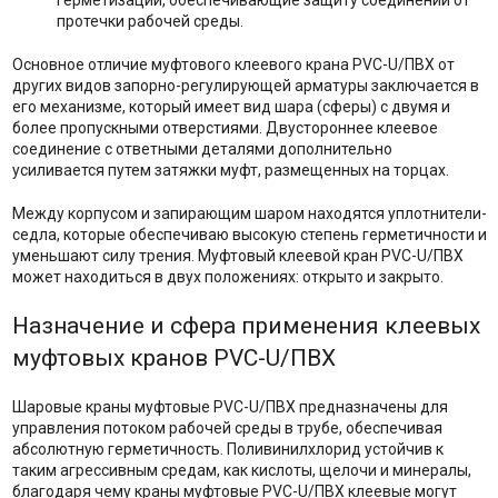
герметизации, обеспечивающие защиту соединений от
протечки рабочей среды.
Основное отличие муфтового клеевого крана PVC-U/ПВХ от
других видов запорно-регулирующей арматуры заключается в
его механизме, который имеет вид шара (сферы) с двумя и
более пропускными отверстиями. Двустороннее клеевое
соединение с ответными деталями дополнительно
усиливается путем затяжки муфт, размещенных на торцах.
Между корпусом и запирающим шаром находятся уплотнители-
седла, которые обеспечиваю высокую степень герметичности и
уменьшают силу трения. Муфтовый клеевой кран PVC-U/ПВХ
может находиться в двух положениях: открыто и закрыто.
Назначение и сфера применения клеевых
муфтовых кранов PVC-U/ПВХ
Шаровые краны муфтовые PVC-U/ПВХ предназначены для
управления потоком рабочей среды в трубе, обеспечивая
абсолютную герметичность. Поливинилхлорид устойчив к
таким агрессивным средам, как кислоты, щелочи и минералы,
благодаря чему краны муфтовые PVC-U/ПВХ клеевые могут