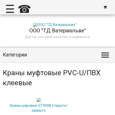
☰
☎
ООО "ТД Ватервальве"
Для тех, кто ценит качество и надёжность

Категории
Краны муфтовые PVC-U/ПВХ
клеевые
Краны шаровые QT9008 открыто/
закрыто