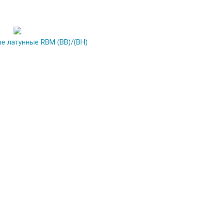
е латунные RBM (ВВ)/(ВН)