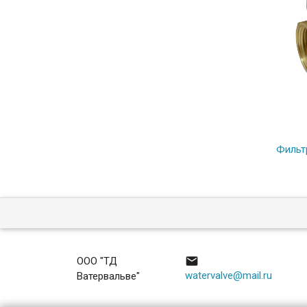
Фильт

ООО "ТД
watervalve@mail.ru
Ватервальве"