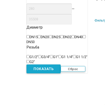
—
Фильт
Диаметр
DN15
DN20
DN25
DN32
DN40
DN50
Резьба
G1/2"
G3/4"
G1"
G1 1/4"
G1 1/2"
G2"
Сброс