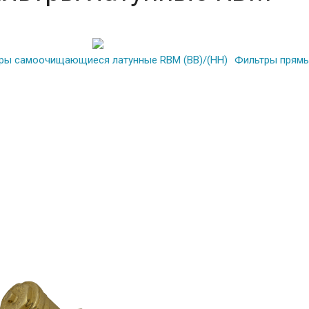
ры самоочищающиеся латунные RBM (ВВ)/(НН)
Фильтры прямы