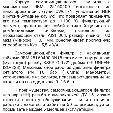
Корпус самоочищающегося фильтра с
манометром RBM 25160400 изготовлен из
никелированной латуни CW617N, уплотнение NBR
(Нитрил-бутадиен-каучук), что позволяет применять
его при температуре до …+100 °С. Фильтрующий
элемент, представляет собой сетчатый цилиндр с
ромбовидными ячейками, выполнен из
нержавеющей стали AISI 304, размер ячейки 100
мкм (микрон) – 0,1 мм, обеспечивает пропускную
способность Kvs – 5,5 м3/ч.
Самоочищающийся фильтр с накидными
гайками RBM 25160400 DN15 mm имеет внутреннюю
(муфтовую) резьбу BSPP G 1/2" дюйма (FF UNI-EN-
ISO-228). Максимальное рабочее давление фильтра
сетчатого PN 16 бар (1,6Мпа). Манометры,
установленные на фильтре, показывают давление на
входе и на выходе, шкала 0…16 бар.
К преимуществу, самоочищающегося фильтра
нар-нар. (НН) резьба с американкой ДУ 15, можно
отнести простоту обслуживания, фильтр отлично
работает, даже если забит на 50 %, рекомендуется
промывать каждые 6 месяцев эксплуатации.