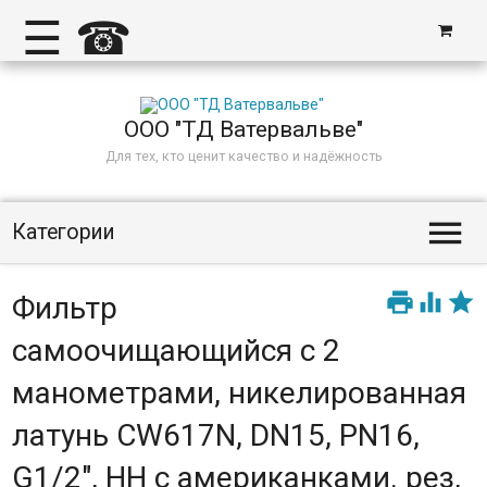
☰
☎
ООО "ТД Ватервальве"
Для тех, кто ценит качество и надёжность

Категории



Фильтр
самоочищающийся с 2
манометрами, никелированная
латунь CW617N, DN15, PN16,
G1/2", НН с американками. рез,