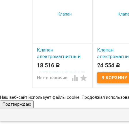
Клапан
Клапан
электромагнитный
электромагн
для агрессивных
для агрессив
18 516
24 554
Р
Р
сред SMART SF92522
сред SMART S
DN15 G1/2"
DN20 G3/4"


Нет в наличии
В наличии
Наш веб-сайт использует файлы cookie. Продолжая использоват
Подтверждаю