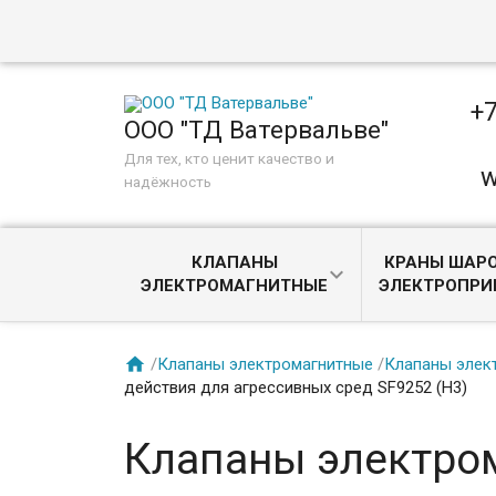
+7
ООО "ТД Ватервальве"
Для тех, кто ценит качество и
w
надёжность
КЛАПАНЫ
КРАНЫ ШАРО
ЭЛЕКТРОМАГНИТНЫЕ
ЭЛЕКТРОПР

/
Клапаны электромагнитные
/
Клапаны элек
действия для агрессивных сред SF9252 (H3)
Клапаны электро