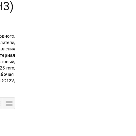
H3)
одного,
лители,
авления
териал
фтовый,
25 mm;
бочая
 DC12V;

