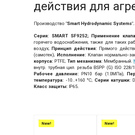
действия для агр
Производство
"Smart Hydrodynamic Systems".
Серия: SMART SF9252; Применение клап
горячего водоснабжения, также для таких раб
воздух;
Принцип действия:
Прямого действ
(самотек);
Исполнение:
Клапан нормально-зак
корпуса:
PTFE;
Тип механизма:
Мембранный.
внутр. трубная цил. резьба BSPP (G) ISO 228/1
Рабочее давление:
PN10 бар (1.0МПа);
Пер
температура:
-10...+160 °С;
Серии катушки:
Класс защиты:
IP65
.
New!
New!