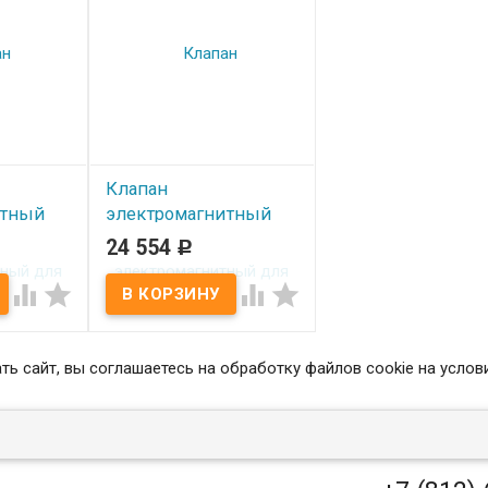
Клапан
итный
электромагнитный
ных
для агрессивных
24 554
Р
F92523
сред SMART SF92524
DN25 G1"




В наличии
ь сайт, вы соглашаетесь на обработку файлов сookie на услов