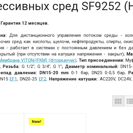
ессивных сред SF9252 (
 Гарантия 12 месяцев.
ана:
Для дистанционного управления потоком среды - хол
очих сред как кислоты, щелочи, нефтепродукты, спирты, окис
ия - работает в системах с постоянным давлением и без д
рытый (при отсутствии на катушке напряжения - закрыт);
Ма
Мембрана VITON/(FKM) (Фторкаучук)
;
Тип присоединения:
Му
;
Резьба:
G 1/2"; G 3/4"; G 1"
;
Диаметр номинальный:
DN15-
епад давления: DN15-20 mm
0-1 бар; DN25 0-0,5 бар;
Ра
DN15
EF1
;
DN20-25
EF2
;
Напряжение катушки:
AC220V, DC24V,

New!