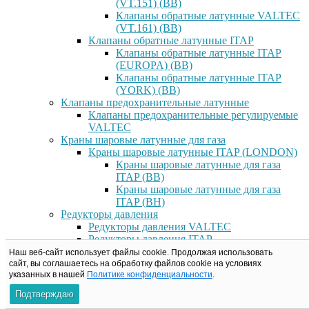
(VT.151) (ВВ)
Клапаны обратные латунные VALTEC
(VT.161) (ВВ)
Клапаны обратные латунные ITAP
Клапаны обратные латунные ITAP
(EUROPA) (ВВ)
Клапаны обратные латунные ITAP
(YORK) (ВВ)
Клапаны предохранительные латунные
Клапаны предохранительные регулируемые
VALTEC
Краны шаровые латунные для газа
Краны шаровые латунные ITAP (LONDON)
Краны шаровые латунные для газа
ITAP (ВВ)
Краны шаровые латунные для газа
ITAP (ВН)
Редукторы давления
Редукторы давления VALTEC
Редукторы давления ITAP
Редукторы давление RBM
Наш веб-сайт использует файлы cookie. Продолжая использовать
Фильтры латунные
сайт, вы соглашаетесь на обработку файлов сookie на условиях
указанных в нашей
Политике конфиденциальности
.
Фильтры латунные VALTEC
Фильтры прямые латунные VALTEC
Подтверждаю
(ВВ)/(ВН)