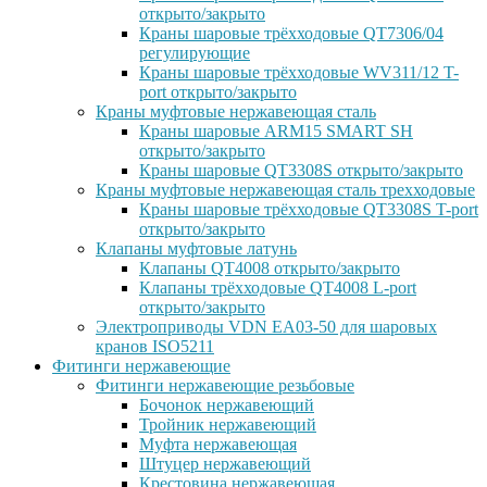
открыто/закрыто
Краны шаровые трёхходовые QT7306/04
регулирующие
Краны шаровые трёхходовые WV311/12 T-
port открыто/закрыто
Краны муфтовые нержавеющая сталь
Краны шаровые ARM15 SMART SH
открыто/закрыто
Краны шаровые QT3308S открыто/закрыто
Краны муфтовые нержавеющая сталь трехходовые
Краны шаровые трёхходовые QT3308S T-port
открыто/закрыто
Клапаны муфтовые латунь
Клапаны QT4008 открыто/закрыто
Клапаны трёхходовые QT4008 L-port
открыто/закрыто
Электроприводы VDN EA03-50 для шаровых
кранов ISO5211
Фитинги нержавеющие
Фитинги нержавеющие резьбовые
Бочонок нержавеющий
Тройник нержавеющий
Муфта нержавеющая
Штуцер нержавеющий
Крестовина нержавеющая