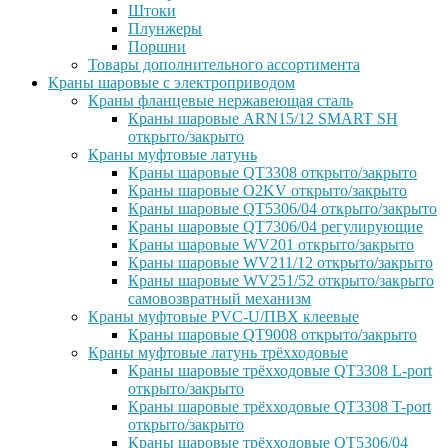
Штоки
Плунжеры
Поршни
Товары дополнительного ассортимента
Краны шаровые с электроприводом
Краны фланцевые нержавеющая сталь
Краны шаровые ARN15/12 SMART SH
открыто/закрыто
Краны муфтовые латунь
Краны шаровые QT3308 открыто/закрыто
Краны шаровые O2KV открыто/закрыто
Краны шаровые QT5306/04 открыто/закрыто
Краны шаровые QT7306/04 регулирующие
Краны шаровые WV201 открыто/закрыто
Краны шаровые WV211/12 открыто/закрыто
Краны шаровые WV251/52 открыто/закрыто
самовозвратный механизм
Краны муфтовые PVC-U/ПВХ клеевые
Краны шаровые QT9008 открыто/закрыто
Краны муфтовые латунь трёхходовые
Краны шаровые трёхходовые QT3308 L-port
открыто/закрыто
Краны шаровые трёхходовые QT3308 T-port
открыто/закрыто
Краны шаровые трёхходовые QT5306/04