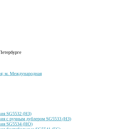
 Петербурге
кая; м. Международная
ия SG5532 (НЗ)
ия с ручным дублером SG5533 (НЗ)
вия SG5534 (НО)