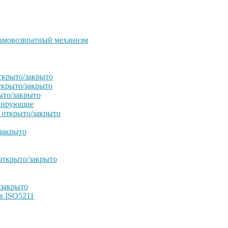
амовозвратный механизм
ткрыто/закрыто
ткрыто/закрыто
ыто/закрыто
улирующие
 открыто/закрыто
закрыто
открыто/закрыто
/закрыто
в ISO5211