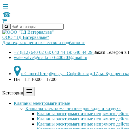
☰
☎
ООО "ТД Ватервальве"
Для тех, кто ценит качество и надёжность
+7 (812) 640-02-03; 640-44-19; 640-44-29
Заказ! Телефон в
watervalve@mail.ru / 6400203@mail.ru
г. Санкт-Петербург, ул. Софийская д.17, м. Бухарестс
Пн—Пт 10:00—17:00

Категории
Клапаны электромагнитные
Клапаны электромагнитные для воды и воздуха
Клапаны электромагнитные непрямого действ
Клапаны электромагнитные непрямого действ
Клапаны электромагнитные непрямого дейст