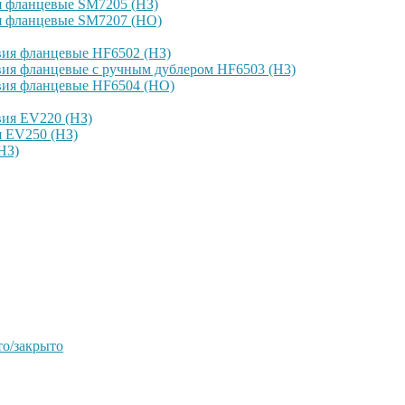
я фланцевые SM7205 (НЗ)
я фланцевые SM7207 (НО)
вия фланцевые HF6502 (НЗ)
ия фланцевые с ручным дублером HF6503 (Н3)
вия фланцевые HF6504 (НО)
вия EV220 (НЗ)
я EV250 (НЗ)
НЗ)
о/закрыто