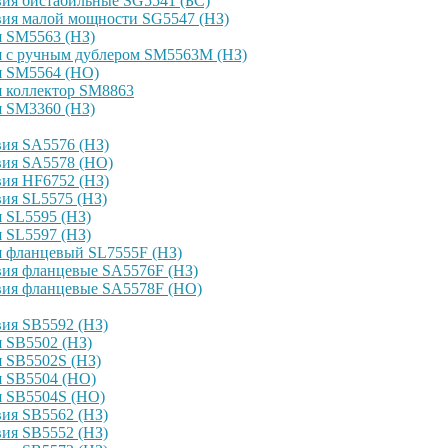
ия бистабильные SG5541 (БС)
вия малой мощности SG5547 (НЗ)
я SM5563 (НЗ)
я с ручным дублером SM5563M (НЗ)
я SM5564 (НО)
я коллектор SM8863
я SM3360 (НЗ)
ия SA5576 (НЗ)
вия SA5578 (НО)
ия HF6752 (НЗ)
ия SL5575 (НЗ)
 SL5595 (НЗ)
 SL5597 (НЗ)
я фланцевый SL7555F (НЗ)
вия фланцевые SA5576F (НЗ)
вия фланцевые SA5578F (НО)
ия SB5592 (НЗ)
 SB5502 (НЗ)
 SB5502S (НЗ)
я SB5504 (НО)
я SB5504S (НО)
ия SB5562 (НЗ)
ия SB5552 (НЗ)