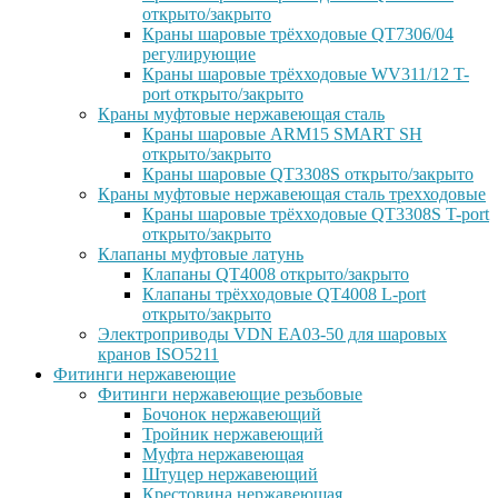
открыто/закрыто
Краны шаровые трёхходовые QT7306/04
регулирующие
Краны шаровые трёхходовые WV311/12 T-
port открыто/закрыто
Краны муфтовые нержавеющая сталь
Краны шаровые ARM15 SMART SH
открыто/закрыто
Краны шаровые QT3308S открыто/закрыто
Краны муфтовые нержавеющая сталь трехходовые
Краны шаровые трёхходовые QT3308S T-port
открыто/закрыто
Клапаны муфтовые латунь
Клапаны QT4008 открыто/закрыто
Клапаны трёхходовые QT4008 L-port
открыто/закрыто
Электроприводы VDN EA03-50 для шаровых
кранов ISO5211
Фитинги нержавеющие
Фитинги нержавеющие резьбовые
Бочонок нержавеющий
Тройник нержавеющий
Муфта нержавеющая
Штуцер нержавеющий
Крестовина нержавеющая