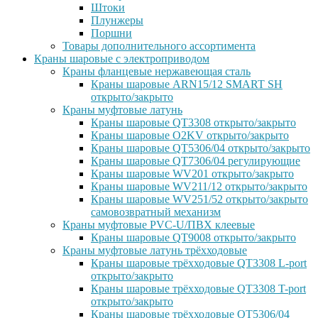
Штоки
Плунжеры
Поршни
Товары дополнительного ассортимента
Краны шаровые с электроприводом
Краны фланцевые нержавеющая сталь
Краны шаровые ARN15/12 SMART SH
открыто/закрыто
Краны муфтовые латунь
Краны шаровые QT3308 открыто/закрыто
Краны шаровые O2KV открыто/закрыто
Краны шаровые QT5306/04 открыто/закрыто
Краны шаровые QT7306/04 регулирующие
Краны шаровые WV201 открыто/закрыто
Краны шаровые WV211/12 открыто/закрыто
Краны шаровые WV251/52 открыто/закрыто
самовозвратный механизм
Краны муфтовые PVC-U/ПВХ клеевые
Краны шаровые QT9008 открыто/закрыто
Краны муфтовые латунь трёхходовые
Краны шаровые трёхходовые QT3308 L-port
открыто/закрыто
Краны шаровые трёхходовые QT3308 T-port
открыто/закрыто
Краны шаровые трёхходовые QT5306/04