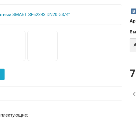
Ар
Вы
7
мплектующие: