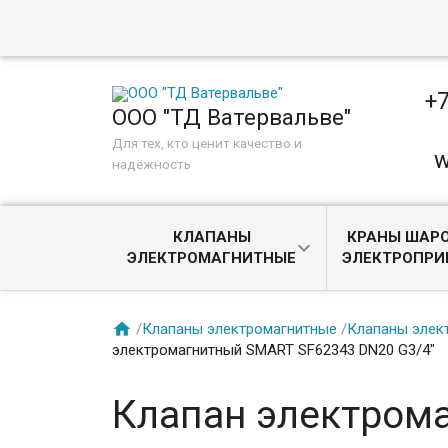
+7
ООО "ТД Ватервальве"
Для тех, кто ценит качество и
w
надёжность
КЛАПАНЫ
КРАНЫ ШАРО
ЭЛЕКТРОМАГНИТНЫЕ
ЭЛЕКТРОПР

/
Клапаны электромагнитные
/
Клапаны элек
электромагнитный SMART SF62343 DN20 G3/4"
Клапан электром