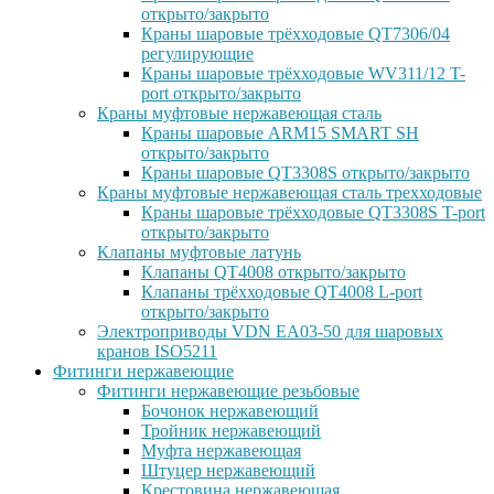
открыто/закрыто
Краны шаровые трёхходовые QT7306/04
регулирующие
Краны шаровые трёхходовые WV311/12 T-
port открыто/закрыто
Краны муфтовые нержавеющая сталь
Краны шаровые ARM15 SMART SH
открыто/закрыто
Краны шаровые QT3308S открыто/закрыто
Краны муфтовые нержавеющая сталь трехходовые
Краны шаровые трёхходовые QT3308S T-port
открыто/закрыто
Клапаны муфтовые латунь
Клапаны QT4008 открыто/закрыто
Клапаны трёхходовые QT4008 L-port
открыто/закрыто
Электроприводы VDN EA03-50 для шаровых
кранов ISO5211
Фитинги нержавеющие
Фитинги нержавеющие резьбовые
Бочонок нержавеющий
Тройник нержавеющий
Муфта нержавеющая
Штуцер нержавеющий
Крестовина нержавеющая