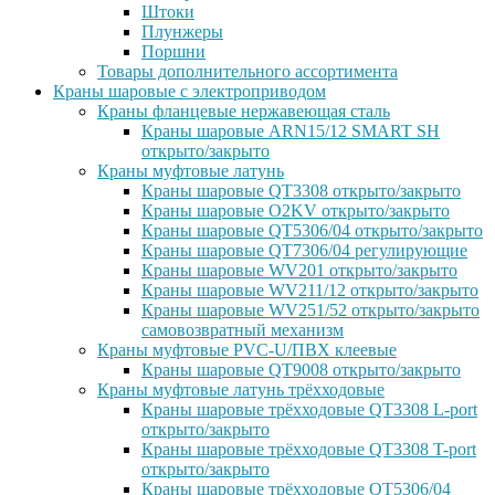
Штоки
Плунжеры
Поршни
Товары дополнительного ассортимента
Краны шаровые с электроприводом
Краны фланцевые нержавеющая сталь
Краны шаровые ARN15/12 SMART SH
открыто/закрыто
Краны муфтовые латунь
Краны шаровые QT3308 открыто/закрыто
Краны шаровые O2KV открыто/закрыто
Краны шаровые QT5306/04 открыто/закрыто
Краны шаровые QT7306/04 регулирующие
Краны шаровые WV201 открыто/закрыто
Краны шаровые WV211/12 открыто/закрыто
Краны шаровые WV251/52 открыто/закрыто
самовозвратный механизм
Краны муфтовые PVC-U/ПВХ клеевые
Краны шаровые QT9008 открыто/закрыто
Краны муфтовые латунь трёхходовые
Краны шаровые трёхходовые QT3308 L-port
открыто/закрыто
Краны шаровые трёхходовые QT3308 T-port
открыто/закрыто
Краны шаровые трёхходовые QT5306/04