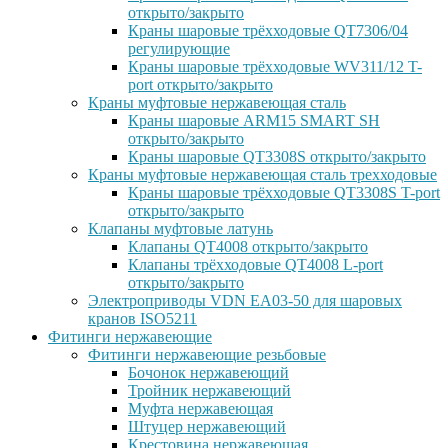
открыто/закрыто
Краны шаровые трёхходовые QT7306/04
регулирующие
Краны шаровые трёхходовые WV311/12 T-
port открыто/закрыто
Краны муфтовые нержавеющая сталь
Краны шаровые ARM15 SMART SH
открыто/закрыто
Краны шаровые QT3308S открыто/закрыто
Краны муфтовые нержавеющая сталь трехходовые
Краны шаровые трёхходовые QT3308S T-port
открыто/закрыто
Клапаны муфтовые латунь
Клапаны QT4008 открыто/закрыто
Клапаны трёхходовые QT4008 L-port
открыто/закрыто
Электроприводы VDN EA03-50 для шаровых
кранов ISO5211
Фитинги нержавеющие
Фитинги нержавеющие резьбовые
Бочонок нержавеющий
Тройник нержавеющий
Муфта нержавеющая
Штуцер нержавеющий
Крестовина нержавеющая