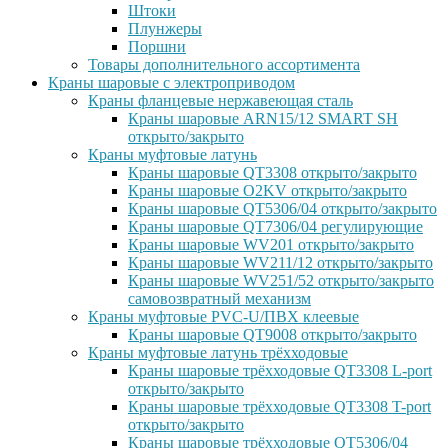
Штоки
Плунжеры
Поршни
Товары дополнительного ассортимента
Краны шаровые с электроприводом
Краны фланцевые нержавеющая сталь
Краны шаровые ARN15/12 SMART SH
открыто/закрыто
Краны муфтовые латунь
Краны шаровые QT3308 открыто/закрыто
Краны шаровые O2KV открыто/закрыто
Краны шаровые QT5306/04 открыто/закрыто
Краны шаровые QT7306/04 регулирующие
Краны шаровые WV201 открыто/закрыто
Краны шаровые WV211/12 открыто/закрыто
Краны шаровые WV251/52 открыто/закрыто
самовозвратный механизм
Краны муфтовые PVC-U/ПВХ клеевые
Краны шаровые QT9008 открыто/закрыто
Краны муфтовые латунь трёхходовые
Краны шаровые трёхходовые QT3308 L-port
открыто/закрыто
Краны шаровые трёхходовые QT3308 T-port
открыто/закрыто
Краны шаровые трёхходовые QT5306/04