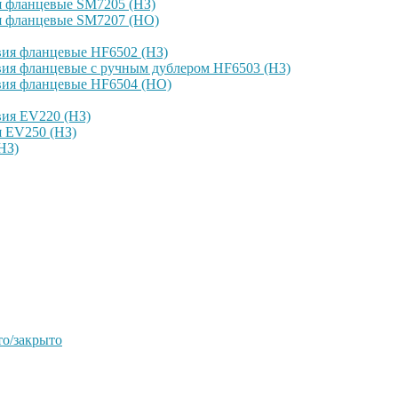
я фланцевые SM7205 (НЗ)
я фланцевые SM7207 (НО)
вия фланцевые HF6502 (НЗ)
ия фланцевые с ручным дублером HF6503 (Н3)
вия фланцевые HF6504 (НО)
вия EV220 (НЗ)
я EV250 (НЗ)
НЗ)
о/закрыто