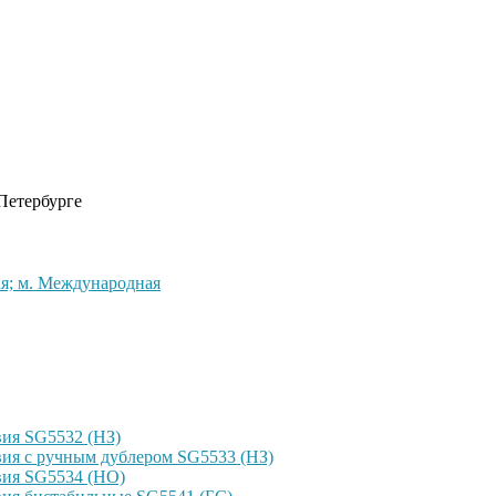
 Петербурге
кая; м. Международная
ия SG5532 (НЗ)
ия с ручным дублером SG5533 (НЗ)
вия SG5534 (НО)