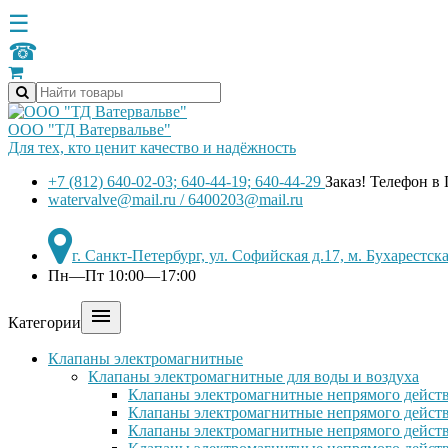
☰
☎
ООО "ТД Ватервальве"
Для тех, кто ценит качество и надёжность
+7 (812) 640-02-03; 640-44-19; 640-44-29
Заказ! Телефон в
watervalve@mail.ru / 6400203@mail.ru
г. Санкт-Петербург, ул. Софийская д.17, м. Бухарестс
Пн—Пт 10:00—17:00

Категории
Клапаны электромагнитные
Клапаны электромагнитные для воды и воздуха
Клапаны электромагнитные непрямого действ
Клапаны электромагнитные непрямого действ
Клапаны электромагнитные непрямого дейст