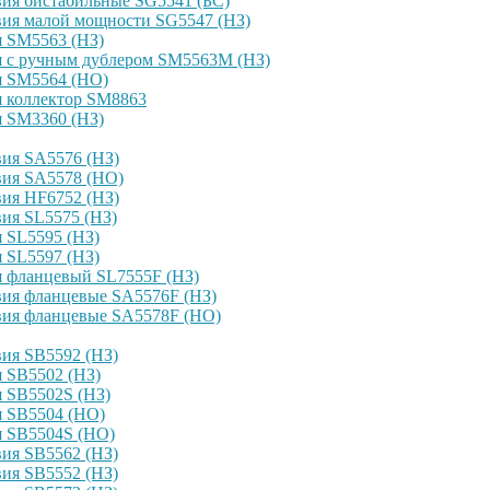
ия бистабильные SG5541 (БС)
вия малой мощности SG5547 (НЗ)
я SM5563 (НЗ)
я с ручным дублером SM5563M (НЗ)
я SM5564 (НО)
я коллектор SM8863
я SM3360 (НЗ)
ия SA5576 (НЗ)
вия SA5578 (НО)
ия HF6752 (НЗ)
ия SL5575 (НЗ)
 SL5595 (НЗ)
 SL5597 (НЗ)
я фланцевый SL7555F (НЗ)
вия фланцевые SA5576F (НЗ)
вия фланцевые SA5578F (НО)
ия SB5592 (НЗ)
 SB5502 (НЗ)
 SB5502S (НЗ)
я SB5504 (НО)
я SB5504S (НО)
ия SB5562 (НЗ)
ия SB5552 (НЗ)