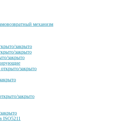
амовозвратный механизм
ткрыто/закрыто
ткрыто/закрыто
ыто/закрыто
улирующие
 открыто/закрыто
закрыто
открыто/закрыто
/закрыто
в ISO5211