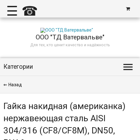
☰
☎
ООО "ТД Ватервальве"
Для тех, кто ценит качество и надёжность

Категории
⇐ Назад
Гайка накидная (американка)
нержавеющая сталь AISI
304/316 (CF8/CF8M), DN50,