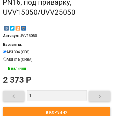
PN16, под приварку,
UVV15050/UVV25050
Артикул:
UVV15050
Варианты:
AISI 304 (CF8)
AISI 316 (CF8M)
В наличии
2 373
Р

