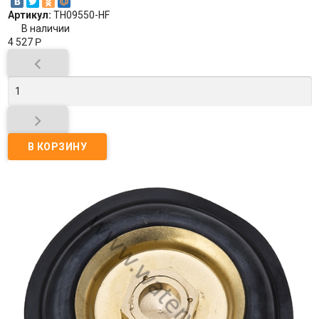
Артикул:
TH09550-HF
В наличии
4 527
Р

