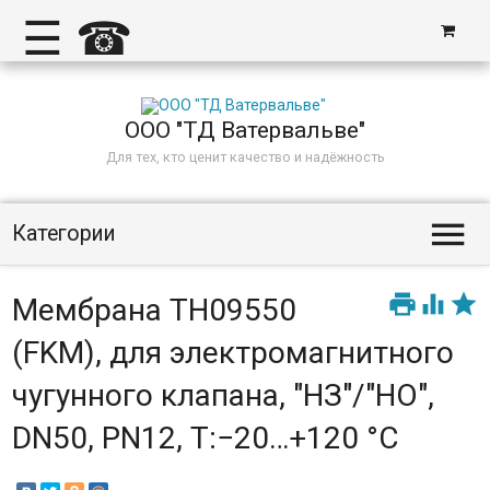
☰
☎
ООО "ТД Ватервальве"
Для тех, кто ценит качество и надёжность

Категории



Мембрана TH09550
(FKM), для электромагнитного
чугунного клапана, "НЗ"/"НО",
DN50, PN12, Т:−20…+120 °С