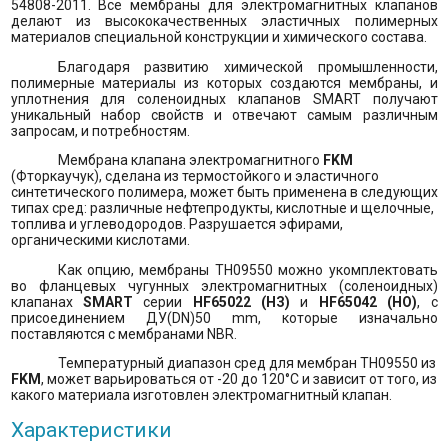
54808-2011. Все мембраны для электромагнитных клапанов
делают из высококачественных эластичных полимерных
материалов специальной конструкции и химического состава.
Благодаря развитию химической промышленности,
полимерные материалы из которых создаются мембраны, и
уплотнения для соленоидных клапанов
SMART
получают
уникальный набор свойств и отвечают самым различным
запросам, и потребностям.
Мембрана клапана электромагнитного
FKM
(Фторкаучук), сделана из термостойкого и эластичного
синтетического полимера, может быть применена в следующих
типах сред: различные нефтепродукты, кислотные и щелочные,
топлива и углеводородов. Разрушается эфирами,
органическими кислотами
.
Как опцию, мембраны
TH
09550 можно укомплектовать
во фланцевых чугунных электромагнитных (соленоидных)
клапанах
SMART
серии
HF
65022 (НЗ)
и
HF
65042 (НО)
, с
присоединением ДУ(
DN
)50
mm
, которые изначально
поставляются с мембранами
NBR
.
Температурный диапазон сред для мембран
TH
09550 из
FKM
, может варьироваться от -20 до 120°
C
и зависит от того, из
какого материала изготовлен электромагнитный клапан.
Характеристики