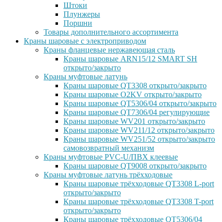
Штоки
Плунжеры
Поршни
Товары дополнительного ассортимента
Краны шаровые с электроприводом
Краны фланцевые нержавеющая сталь
Краны шаровые ARN15/12 SMART SH
открыто/закрыто
Краны муфтовые латунь
Краны шаровые QT3308 открыто/закрыто
Краны шаровые O2KV открыто/закрыто
Краны шаровые QT5306/04 открыто/закрыто
Краны шаровые QT7306/04 регулирующие
Краны шаровые WV201 открыто/закрыто
Краны шаровые WV211/12 открыто/закрыто
Краны шаровые WV251/52 открыто/закрыто
самовозвратный механизм
Краны муфтовые PVC-U/ПВХ клеевые
Краны шаровые QT9008 открыто/закрыто
Краны муфтовые латунь трёхходовые
Краны шаровые трёхходовые QT3308 L-port
открыто/закрыто
Краны шаровые трёхходовые QT3308 T-port
открыто/закрыто
Краны шаровые трёхходовые QT5306/04