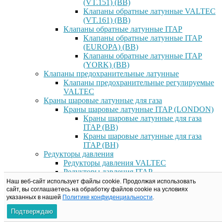
(VT.151) (ВВ)
Клапаны обратные латунные VALTEC
(VT.161) (ВВ)
Клапаны обратные латунные ITAP
Клапаны обратные латунные ITAP
(EUROPA) (ВВ)
Клапаны обратные латунные ITAP
(YORK) (ВВ)
Клапаны предохранительные латунные
Клапаны предохранительные регулируемые
VALTEC
Краны шаровые латунные для газа
Краны шаровые латунные ITAP (LONDON)
Краны шаровые латунные для газа
ITAP (ВВ)
Краны шаровые латунные для газа
ITAP (ВН)
Редукторы давления
Редукторы давления VALTEC
Редукторы давления ITAP
Редукторы давление RBM
Наш веб-сайт использует файлы cookie. Продолжая использовать
Фильтры латунные
сайт, вы соглашаетесь на обработку файлов сookie на условиях
указанных в нашей
Политике конфиденциальности
.
Фильтры латунные VALTEC
Фильтры прямые латунные VALTEC
Подтверждаю
(ВВ)/(ВН)