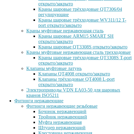
открыто/закрыто
Краны шаровые трёхходовые QT7306/04
регулирующие
Краны шаровые трёхходовые WV311/12 T-
port открыто/закрыто
Краны муфтовые нержавеющая сталь
Краны шаровые ARM15 SMART SH
открыто/закрыто
Краны шаровые QT3308S открыто/закрыто
Краны муфтовые нержавеющая сталь трехходовые
Краны шаровые трёхходовые QT3308S T-port
открыто/закрыто
Клапаны муфтовые латунь
Клапаны QT4008 открыто/закрыто
Клапаны трёхходовые QT4008 L-port
открыто/закрыто
Электроприводы VDN EA03-50 для шаровых
кранов ISO5211
Фитинги нержавеющие
Фитинги нержавеющие резьбовые
Бочонок нержавеющий
Тройник нержавеющий
Муфта нержавеющая
Штуцер нержавеющий
Крестовина нержавеющая