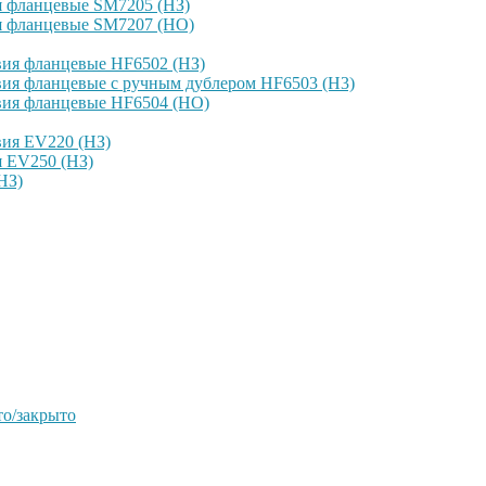
я фланцевые SM7205 (НЗ)
я фланцевые SM7207 (НО)
вия фланцевые HF6502 (НЗ)
ия фланцевые с ручным дублером HF6503 (Н3)
вия фланцевые HF6504 (НО)
вия EV220 (НЗ)
я EV250 (НЗ)
НЗ)
о/закрыто