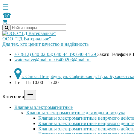
☰
☎
ООО "ТД Ватервальве"
Для тех, кто ценит качество и надёжность
+7 (812) 640-02-03; 640-44-19; 640-44-29
Заказ! Телефон в
watervalve@mail.ru / 6400203@mail.ru
г. Санкт-Петербург, ул. Софийская д.17, м. Бухарестс
Пн—Пт 10:00—17:00

Категории
Клапаны электромагнитные
Клапаны электромагнитные для воды и воздуха
Клапаны электромагнитные непрямого действ
Клапаны электромагнитные непрямого действ
Клапаны электромагнитные непрямого дейст