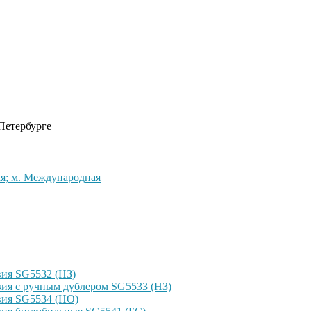
 Петербурге
кая; м. Международная
ия SG5532 (НЗ)
ия с ручным дублером SG5533 (НЗ)
вия SG5534 (НО)