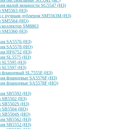
ия бистабильные SG5541 (БС)
вия малой мощности SG5547 (НЗ)
я SM5563 (НЗ)
я с ручным дублером SM5563M (НЗ)
я SM5564 (НО)
я коллектор SM8863
я SM3360 (НЗ)
ия SA5576 (НЗ)
вия SA5578 (НО)
ия HF6752 (НЗ)
ия SL5575 (НЗ)
 SL5595 (НЗ)
 SL5597 (НЗ)
я фланцевый SL7555F (НЗ)
вия фланцевые SA5576F (НЗ)
вия фланцевые SA5578F (НО)
ия SB5592 (НЗ)
 SB5502 (НЗ)
 SB5502S (НЗ)
я SB5504 (НО)
я SB5504S (НО)
ия SB5562 (НЗ)
ия SB5552 (НЗ)