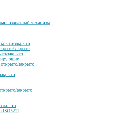
амовозвратный механизм
ткрыто/закрыто
ткрыто/закрыто
ыто/закрыто
улирующие
 открыто/закрыто
закрыто
открыто/закрыто
/закрыто
в ISO5211