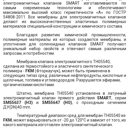
электромагнитных клапанов
SMART
изготавливаются по
самым современным технологиям и обеспечивают
максимально высокий класс герметичности «А» по ГОСТР
54808-2011. Все мембраны для электромагнитных клапанов
делают из высококачественных эластичных полимерных
материалов специальной конструкции и химического состава.
Благодаря развитию химической промышленности,
полимерные материалы из которых создаются мембраны, и
уплотнения для соленоидных клапанов
SMART
получают
уникальный набор свойств и отвечают самым различным
запросам, и потребностям.
Мембрана клапана электромагнитного
TH
05540,
сделана из термостойкого и эластичного синтетического
полимера -
FKM
(Фторкаучук), может быть применена в
следующих типах сред: различные нефтепродукты, кислотные и
щелочные, топлива и углеводородов. Разрушается эфирами,
органическими кислотами.
Штатно, мембрана
TH
05540 установлена в латунный
электромагнитный клапан прямого действия
SMART
, серии
SM
55637 (НЗ)
и
SM
55647 (НО)
, с проходным сечением
ДУ(
DN
)40
mm
.
Температурный диапазон сред для мембран
TH
05540 из
FKM
, может варьироваться от -20 до 120°
C
и зависит от того, из
какого материала изготовлен электромагнитный клапан.