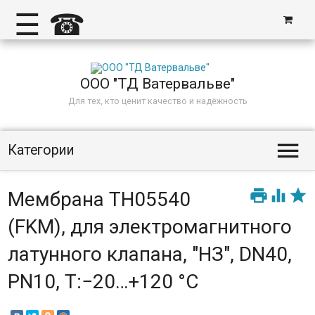
☰
☎
ООО "ТД Ватервальве"
Для тех, кто ценит качество и надёжность

Категории



Мембрана TH05540
(FKM), для электромагнитного
латунного клапана, "НЗ", DN40,
PN10, Т:−20…+120 °С