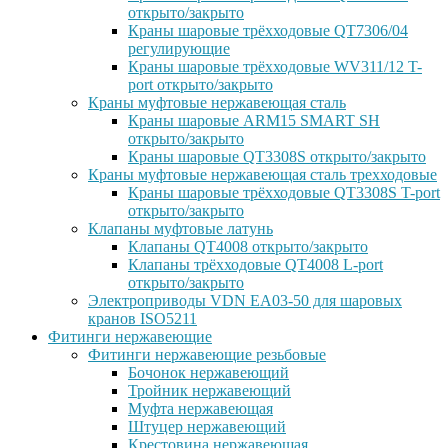
открыто/закрыто
Краны шаровые трёхходовые QT7306/04
регулирующие
Краны шаровые трёхходовые WV311/12 T-
port открыто/закрыто
Краны муфтовые нержавеющая сталь
Краны шаровые ARM15 SMART SH
открыто/закрыто
Краны шаровые QT3308S открыто/закрыто
Краны муфтовые нержавеющая сталь трехходовые
Краны шаровые трёхходовые QT3308S T-port
открыто/закрыто
Клапаны муфтовые латунь
Клапаны QT4008 открыто/закрыто
Клапаны трёхходовые QT4008 L-port
открыто/закрыто
Электроприводы VDN EA03-50 для шаровых
кранов ISO5211
Фитинги нержавеющие
Фитинги нержавеющие резьбовые
Бочонок нержавеющий
Тройник нержавеющий
Муфта нержавеющая
Штуцер нержавеющий
Крестовина нержавеющая