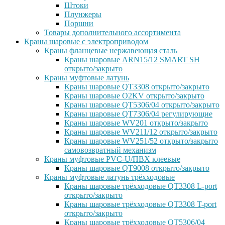
Штоки
Плунжеры
Поршни
Товары дополнительного ассортимента
Краны шаровые с электроприводом
Краны фланцевые нержавеющая сталь
Краны шаровые ARN15/12 SMART SH
открыто/закрыто
Краны муфтовые латунь
Краны шаровые QT3308 открыто/закрыто
Краны шаровые O2KV открыто/закрыто
Краны шаровые QT5306/04 открыто/закрыто
Краны шаровые QT7306/04 регулирующие
Краны шаровые WV201 открыто/закрыто
Краны шаровые WV211/12 открыто/закрыто
Краны шаровые WV251/52 открыто/закрыто
самовозвратный механизм
Краны муфтовые PVC-U/ПВХ клеевые
Краны шаровые QT9008 открыто/закрыто
Краны муфтовые латунь трёхходовые
Краны шаровые трёхходовые QT3308 L-port
открыто/закрыто
Краны шаровые трёхходовые QT3308 T-port
открыто/закрыто
Краны шаровые трёхходовые QT5306/04