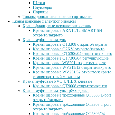
Штоки
Плунжеры
Поршни
Товары дополнительного ассортимента
Краны шаровые с электроприводом
Краны фланцевые нержавеющая сталь
Краны шаровые ARN15/12 SMART SH
открыто/закрыто
Краны муфтовые латунь
Краны шаровые QT3308 открыто/закрыто
Краны шаровые O2KV открыто/закрыто
Краны шаровые QT5306/04 открыто/закрыто
Краны шаровые QT7306/04 регулирующие
Краны шаровые WV201 открыто/закрыто
Краны шаровые WV211/12 открыто/закрыто
Краны шаровые WV251/52 открыто/закрыто
самовозвратный механизм
Краны муфтовые PVC-U/ПВХ клеевые
Краны шаровые QT9008 открыто/закрыто
Краны муфтовые латунь трёхходовые
Краны шаровые трёхходовые QT3308 L-port
открыто/закрыто
Краны шаровые трёхходовые QT3308 T-port
открыто/закрыто
Краны шаровые трёхходовые QT5306/04