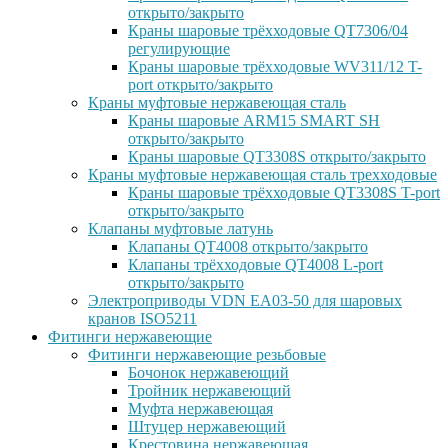
открыто/закрыто
Краны шаровые трёхходовые QT7306/04
регулирующие
Краны шаровые трёхходовые WV311/12 T-
port открыто/закрыто
Краны муфтовые нержавеющая сталь
Краны шаровые ARM15 SMART SH
открыто/закрыто
Краны шаровые QT3308S открыто/закрыто
Краны муфтовые нержавеющая сталь трехходовые
Краны шаровые трёхходовые QT3308S T-port
открыто/закрыто
Клапаны муфтовые латунь
Клапаны QT4008 открыто/закрыто
Клапаны трёхходовые QT4008 L-port
открыто/закрыто
Электроприводы VDN EA03-50 для шаровых
кранов ISO5211
Фитинги нержавеющие
Фитинги нержавеющие резьбовые
Бочонок нержавеющий
Тройник нержавеющий
Муфта нержавеющая
Штуцер нержавеющий
Крестовина нержавеющая