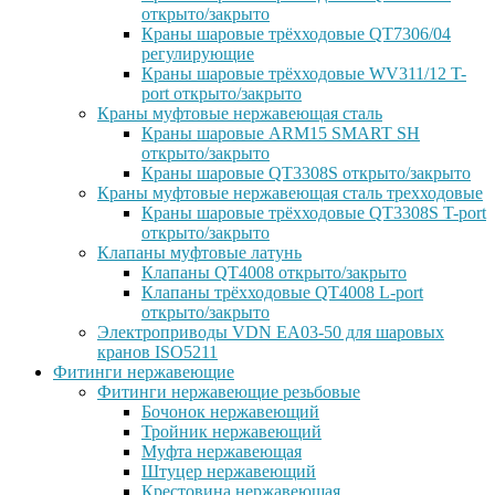
открыто/закрыто
Краны шаровые трёхходовые QT7306/04
регулирующие
Краны шаровые трёхходовые WV311/12 T-
port открыто/закрыто
Краны муфтовые нержавеющая сталь
Краны шаровые ARM15 SMART SH
открыто/закрыто
Краны шаровые QT3308S открыто/закрыто
Краны муфтовые нержавеющая сталь трехходовые
Краны шаровые трёхходовые QT3308S T-port
открыто/закрыто
Клапаны муфтовые латунь
Клапаны QT4008 открыто/закрыто
Клапаны трёхходовые QT4008 L-port
открыто/закрыто
Электроприводы VDN EA03-50 для шаровых
кранов ISO5211
Фитинги нержавеющие
Фитинги нержавеющие резьбовые
Бочонок нержавеющий
Тройник нержавеющий
Муфта нержавеющая
Штуцер нержавеющий
Крестовина нержавеющая