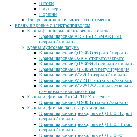
Штоки
Плунжеры
Поршни
Товары дополнительного ассортимента
Краны шаровые с электроприводом
Краны фланцевые нержавеющая сталь
Краны шаровые ARN15/12 SMART SH
открыто/закрыто
Краны муфтовые латунь
Краны шаровые QT3308 открыто/закрыто
Краны шаровые O2KV открыто/закрыто
Краны шаровые QT5306/04 открыто/закрыто
Краны шаровые QT7306/04 регулирующие
Краны шаровые WV201 открыто/закрыто
Краны шаровые WV211/12 открыто/закрыто
Краны шаровые WV251/52 открыто/закрыто
самовозвратный механизм
Краны муфтовые PVC-U/ПВХ клеевые
Краны шаровые QT9008 открыто/закрыто
Краны муфтовые латунь трёхходовые
Краны шаровые трёхходовые QT3308 L-port
открыто/закрыто
Краны шаровые трёхходовые QT3308 T-port
открыто/закрыто
Краны шаровые трёхходовые QT5306/04