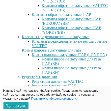
(VT.151) (ВВ)
Клапаны обратные латунные VALTEC
(VT.161) (ВВ)
Клапаны обратные латунные ITAP
Клапаны обратные латунные ITAP
(EUROPA) (ВВ)
Клапаны обратные латунные ITAP
(YORK) (ВВ)
Клапаны предохранительные латунные
Клапаны предохранительные регулируемые
VALTEC
Краны шаровые латунные для газа
Краны шаровые латунные ITAP (LONDON)
Краны шаровые латунные для газа
ITAP (ВВ)
Краны шаровые латунные для газа
ITAP (ВН)
Редукторы давления
Редукторы давления VALTEC
Редукторы давления ITAP
Редукторы давление RBM
Наш веб-сайт использует файлы cookie. Продолжая использовать
Фильтры латунные
сайт, вы соглашаетесь на обработку файлов сookie на условиях
указанных в нашей
Политике конфиденциальности
.
Фильтры латунные VALTEC
Фильтры прямые латунные VALTEC
Подтверждаю
(ВВ)/(ВН)