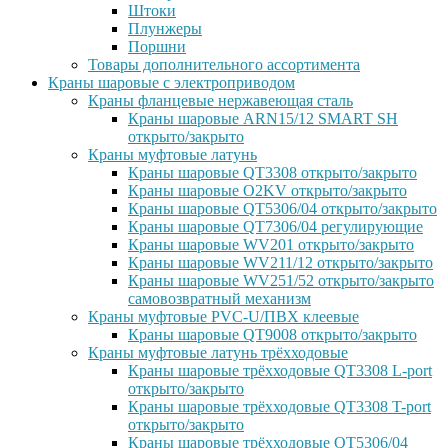
Штоки
Плунжеры
Поршни
Товары дополнительного ассортимента
Краны шаровые с электроприводом
Краны фланцевые нержавеющая сталь
Краны шаровые ARN15/12 SMART SH
открыто/закрыто
Краны муфтовые латунь
Краны шаровые QT3308 открыто/закрыто
Краны шаровые O2KV открыто/закрыто
Краны шаровые QT5306/04 открыто/закрыто
Краны шаровые QT7306/04 регулирующие
Краны шаровые WV201 открыто/закрыто
Краны шаровые WV211/12 открыто/закрыто
Краны шаровые WV251/52 открыто/закрыто
самовозвратный механизм
Краны муфтовые PVC-U/ПВХ клеевые
Краны шаровые QT9008 открыто/закрыто
Краны муфтовые латунь трёхходовые
Краны шаровые трёхходовые QT3308 L-port
открыто/закрыто
Краны шаровые трёхходовые QT3308 T-port
открыто/закрыто
Краны шаровые трёхходовые QT5306/04