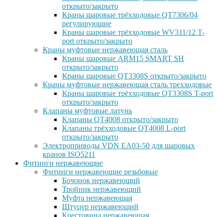
открыто/закрыто
Краны шаровые трёхходовые QT7306/04
регулирующие
Краны шаровые трёхходовые WV311/12 T-
port открыто/закрыто
Краны муфтовые нержавеющая сталь
Краны шаровые ARM15 SMART SH
открыто/закрыто
Краны шаровые QT3308S открыто/закрыто
Краны муфтовые нержавеющая сталь трехходовые
Краны шаровые трёхходовые QT3308S T-port
открыто/закрыто
Клапаны муфтовые латунь
Клапаны QT4008 открыто/закрыто
Клапаны трёхходовые QT4008 L-port
открыто/закрыто
Электроприводы VDN EA03-50 для шаровых
кранов ISO5211
Фитинги нержавеющие
Фитинги нержавеющие резьбовые
Бочонок нержавеющий
Тройник нержавеющий
Муфта нержавеющая
Штуцер нержавеющий
Крестовина нержавеющая