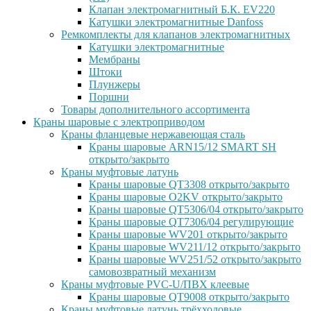
Клапан электромагнитный Б.К. EV220
Катушки электромагнитные Danfoss
Ремкомплекты для клапанов электромагнитных
Катушки электромагнитные
Мембраны
Штоки
Плунжеры
Поршни
Товары дополнительного ассортимента
Краны шаровые с электроприводом
Краны фланцевые нержавеющая сталь
Краны шаровые ARN15/12 SMART SH
открыто/закрыто
Краны муфтовые латунь
Краны шаровые QT3308 открыто/закрыто
Краны шаровые O2KV открыто/закрыто
Краны шаровые QT5306/04 открыто/закрыто
Краны шаровые QT7306/04 регулирующие
Краны шаровые WV201 открыто/закрыто
Краны шаровые WV211/12 открыто/закрыто
Краны шаровые WV251/52 открыто/закрыто
самовозвратный механизм
Краны муфтовые PVC-U/ПВХ клеевые
Краны шаровые QT9008 открыто/закрыто
Краны муфтовые латунь трёхходовые