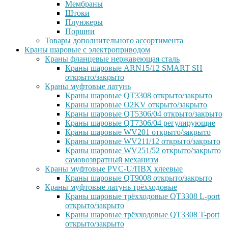
Мембраны
Штоки
Плунжеры
Поршни
Товары дополнительного ассортимента
Краны шаровые с электроприводом
Краны фланцевые нержавеющая сталь
Краны шаровые ARN15/12 SMART SH
открыто/закрыто
Краны муфтовые латунь
Краны шаровые QT3308 открыто/закрыто
Краны шаровые O2KV открыто/закрыто
Краны шаровые QT5306/04 открыто/закрыто
Краны шаровые QT7306/04 регулирующие
Краны шаровые WV201 открыто/закрыто
Краны шаровые WV211/12 открыто/закрыто
Краны шаровые WV251/52 открыто/закрыто
самовозвратный механизм
Краны муфтовые PVC-U/ПВХ клеевые
Краны шаровые QT9008 открыто/закрыто
Краны муфтовые латунь трёхходовые
Краны шаровые трёхходовые QT3308 L-port
открыто/закрыто
Краны шаровые трёхходовые QT3308 T-port
открыто/закрыто