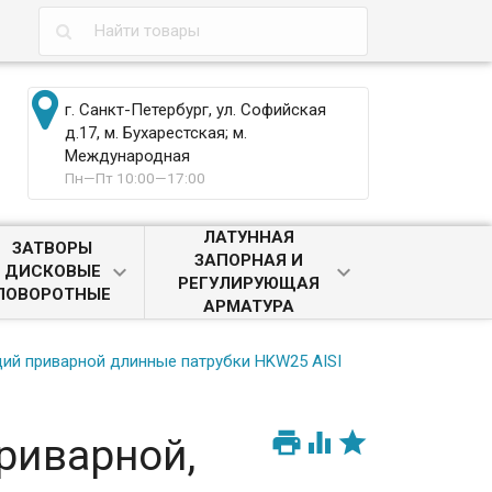
г. Санкт-Петербург, ул. Софийская
д.17, м. Бухарестская; м.
Международная
Пн—Пт 10:00—17:00
ЛАТУННАЯ
ЗАТВОРЫ
ЗАПОРНАЯ И
ДИСКОВЫЕ
РЕГУЛИРУЮЩАЯ
ПОВОРОТНЫЕ
АРМАТУРА
й приварной длинные патрубки HKW25 AISI



риварной,