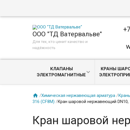
+7
ООО "ТД Ватервальве"
Для тех, кто ценит качество и
w
надёжность
КЛАПАНЫ
КРАНЫ ШАРО
ЭЛЕКТРОМАГНИТНЫЕ
ЭЛЕКТРОПР

/
Химическая нержавеющая арматура
/
Кран
316 (CF8M)
/
Кран шаровой нержавеющий DN10, 
Кран шаровой нер