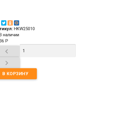
тикул:
HKW25010
В наличии
436
Р

