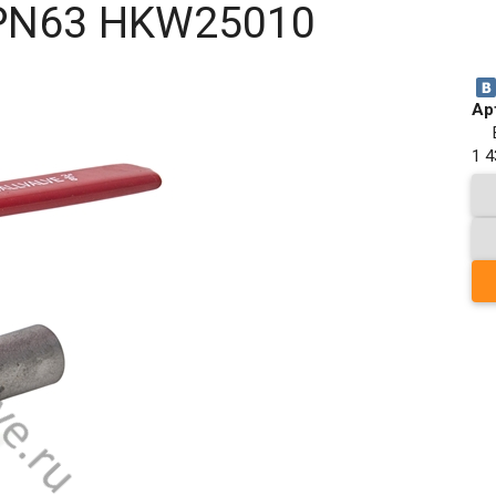
PN63 HKW25010
Ар
1 