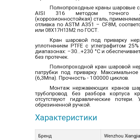
Полнопроходные краны шаровые 
AISI
316
методом точного л
(коррозионностойкая) сталь, применяем
отливка по ASTM A351 – CF8М, соответс
или
по ГОСТ.
08Х17Н13М2
Кран шаровой под приварку не
уплотнением
PTFE
с углеграфитом 25%
диапазонах: –30…+230 °С и обеспечивает
без протечек.
Полнопроходной кран шаровой н
патрубки под приварку.
Максимальное
(6,3Мпа). Прочность - 100000 циклов.
Монтаж нержавеющих кранов ша
трубопровод без разбора корпуса к
отсутствуют гидравлические потери.
обрезиненной ручкой.
Характеристики
Бренд
Wenzhou Xiangji