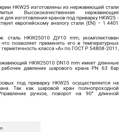
серии
HKW
25 изготовлены из нержавеющей стали
итья. Высококачественная нержавеющая
ая для изготовления кранов под приварку
HKW
25 -
твует европейскому аналогу стали (EN) – 1.4401
рж. сталь
HKW
25010 ДУ10
mm
, укомплектован
что позволяет применять его в температурных
 герметичность класса «
A
» по ГОСТ Р 54808-2011,
ержавеющий
HKW
25010
DN
10
mm
имеет длинные
 рабочее давление шарового крана
PN
63 бар
ровых под приварку
HKW
25 осуществляется на
рана. Так как шаровой кран полнопроходной
 Управление ручное, поворот на 90° длинной
an