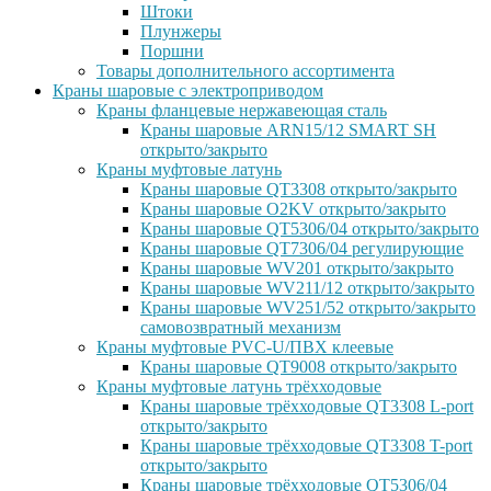
Штоки
Плунжеры
Поршни
Товары дополнительного ассортимента
Краны шаровые с электроприводом
Краны фланцевые нержавеющая сталь
Краны шаровые ARN15/12 SMART SH
открыто/закрыто
Краны муфтовые латунь
Краны шаровые QT3308 открыто/закрыто
Краны шаровые O2KV открыто/закрыто
Краны шаровые QT5306/04 открыто/закрыто
Краны шаровые QT7306/04 регулирующие
Краны шаровые WV201 открыто/закрыто
Краны шаровые WV211/12 открыто/закрыто
Краны шаровые WV251/52 открыто/закрыто
самовозвратный механизм
Краны муфтовые PVC-U/ПВХ клеевые
Краны шаровые QT9008 открыто/закрыто
Краны муфтовые латунь трёхходовые
Краны шаровые трёхходовые QT3308 L-port
открыто/закрыто
Краны шаровые трёхходовые QT3308 T-port
открыто/закрыто
Краны шаровые трёхходовые QT5306/04