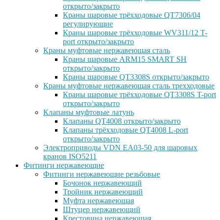
открыто/закрыто
Краны шаровые трёхходовые QT7306/04
регулирующие
Краны шаровые трёхходовые WV311/12 T-
port открыто/закрыто
Краны муфтовые нержавеющая сталь
Краны шаровые ARM15 SMART SH
открыто/закрыто
Краны шаровые QT3308S открыто/закрыто
Краны муфтовые нержавеющая сталь трехходовые
Краны шаровые трёхходовые QT3308S T-port
открыто/закрыто
Клапаны муфтовые латунь
Клапаны QT4008 открыто/закрыто
Клапаны трёхходовые QT4008 L-port
открыто/закрыто
Электроприводы VDN EA03-50 для шаровых
кранов ISO5211
Фитинги нержавеющие
Фитинги нержавеющие резьбовые
Бочонок нержавеющий
Тройник нержавеющий
Муфта нержавеющая
Штуцер нержавеющий
Крестовина нержавеющая