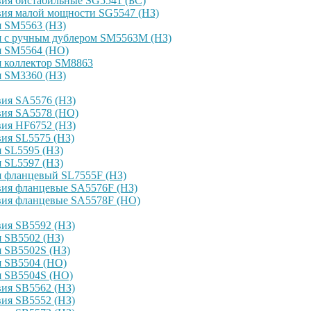
ия бистабильные SG5541 (БС)
вия малой мощности SG5547 (НЗ)
я SM5563 (НЗ)
я с ручным дублером SM5563M (НЗ)
я SM5564 (НО)
я коллектор SM8863
я SM3360 (НЗ)
ия SA5576 (НЗ)
вия SA5578 (НО)
ия HF6752 (НЗ)
ия SL5575 (НЗ)
 SL5595 (НЗ)
 SL5597 (НЗ)
я фланцевый SL7555F (НЗ)
вия фланцевые SA5576F (НЗ)
вия фланцевые SA5578F (НО)
ия SB5592 (НЗ)
 SB5502 (НЗ)
 SB5502S (НЗ)
я SB5504 (НО)
я SB5504S (НО)
ия SB5562 (НЗ)
ия SB5552 (НЗ)