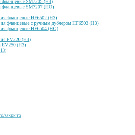
я фланцевые SM7205 (НЗ)
я фланцевые SM7207 (НО)
вия фланцевые HF6502 (НЗ)
ия фланцевые с ручным дублером HF6503 (Н3)
вия фланцевые HF6504 (НО)
вия EV220 (НЗ)
я EV250 (НЗ)
НЗ)
о/закрыто