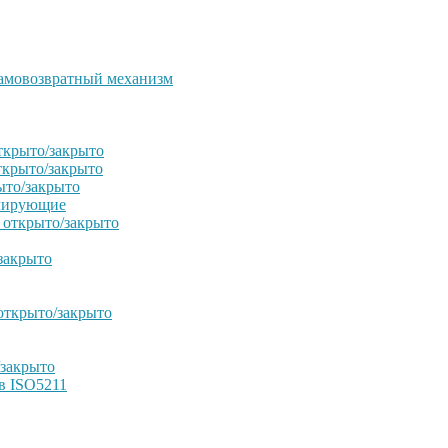
амовозвратный механизм
ткрыто/закрыто
ткрыто/закрыто
ыто/закрыто
улирующие
 открыто/закрыто
закрыто
открыто/закрыто
/закрыто
в ISO5211