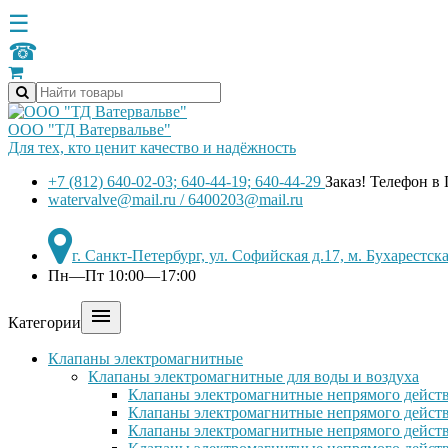
☰
☎
ООО "ТД Ватервальве"
Для тех, кто ценит качество и надёжность
+7 (812) 640-02-03; 640-44-19; 640-44-29
Заказ! Телефон в
watervalve@mail.ru / 6400203@mail.ru
г. Санкт-Петербург, ул. Софийская д.17, м. Бухарестс
Пн—Пт 10:00—17:00

Категории
Клапаны электромагнитные
Клапаны электромагнитные для воды и воздуха
Клапаны электромагнитные непрямого действ
Клапаны электромагнитные непрямого действ
Клапаны электромагнитные непрямого дейст