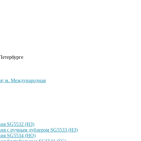
 Петербурге
кая; м. Международная
ия SG5532 (НЗ)
ия с ручным дублером SG5533 (НЗ)
вия SG5534 (НО)