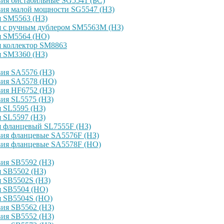
ия бистабильные SG5541 (БС)
вия малой мощности SG5547 (НЗ)
я SM5563 (НЗ)
я с ручным дублером SM5563M (НЗ)
я SM5564 (НО)
я коллектор SM8863
я SM3360 (НЗ)
ия SA5576 (НЗ)
вия SA5578 (НО)
ия HF6752 (НЗ)
ия SL5575 (НЗ)
 SL5595 (НЗ)
 SL5597 (НЗ)
я фланцевый SL7555F (НЗ)
вия фланцевые SA5576F (НЗ)
вия фланцевые SA5578F (НО)
ия SB5592 (НЗ)
 SB5502 (НЗ)
 SB5502S (НЗ)
я SB5504 (НО)
я SB5504S (НО)
ия SB5562 (НЗ)
ия SB5552 (НЗ)