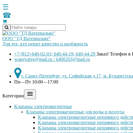
☰
☎
ООО "ТД Ватервальве"
Для тех, кто ценит качество и надёжность
+7 (812) 640-02-03; 640-44-19; 640-44-29
Заказ! Телефон в
watervalve@mail.ru / 6400203@mail.ru
г. Санкт-Петербург, ул. Софийская д.17, м. Бухарестс
Пн—Пт 10:00—17:00

Категории
Клапаны электромагнитные
Клапаны электромагнитные для воды и воздуха
Клапаны электромагнитные непрямого действ
Клапаны электромагнитные непрямого действ
Клапаны электромагнитные непрямого дейст