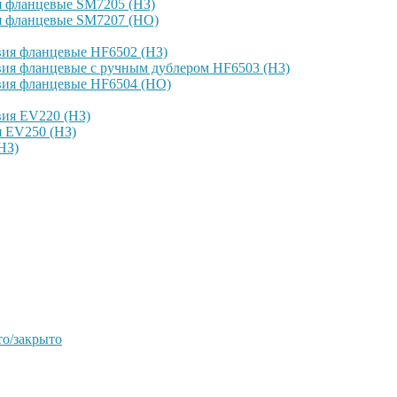
я фланцевые SM7205 (НЗ)
я фланцевые SM7207 (НО)
вия фланцевые HF6502 (НЗ)
ия фланцевые с ручным дублером HF6503 (Н3)
вия фланцевые HF6504 (НО)
вия EV220 (НЗ)
я EV250 (НЗ)
НЗ)
о/закрыто