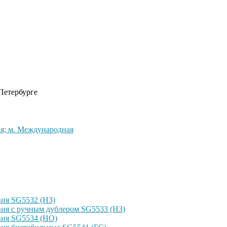
 Петербурге
кая; м. Международная
ия SG5532 (НЗ)
ия с ручным дублером SG5533 (НЗ)
вия SG5534 (НО)