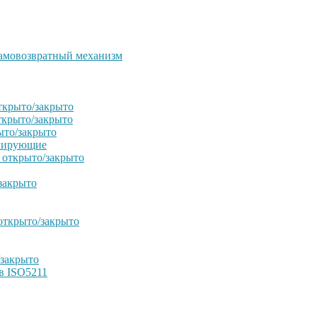
амовозвратный механизм
ткрыто/закрыто
ткрыто/закрыто
ыто/закрыто
улирующие
 открыто/закрыто
закрыто
открыто/закрыто
/закрыто
в ISO5211