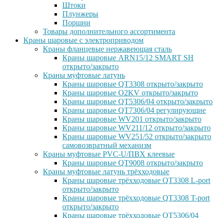
Штоки
Плунжеры
Поршни
Товары дополнительного ассортимента
Краны шаровые с электроприводом
Краны фланцевые нержавеющая сталь
Краны шаровые ARN15/12 SMART SH
открыто/закрыто
Краны муфтовые латунь
Краны шаровые QT3308 открыто/закрыто
Краны шаровые O2KV открыто/закрыто
Краны шаровые QT5306/04 открыто/закрыто
Краны шаровые QT7306/04 регулирующие
Краны шаровые WV201 открыто/закрыто
Краны шаровые WV211/12 открыто/закрыто
Краны шаровые WV251/52 открыто/закрыто
самовозвратный механизм
Краны муфтовые PVC-U/ПВХ клеевые
Краны шаровые QT9008 открыто/закрыто
Краны муфтовые латунь трёхходовые
Краны шаровые трёхходовые QT3308 L-port
открыто/закрыто
Краны шаровые трёхходовые QT3308 T-port
открыто/закрыто
Краны шаровые трёхходовые QT5306/04