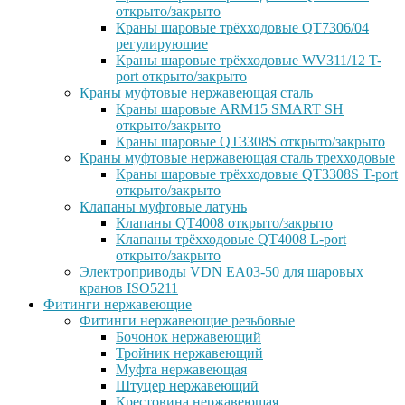
открыто/закрыто
Краны шаровые трёхходовые QT7306/04
регулирующие
Краны шаровые трёхходовые WV311/12 T-
port открыто/закрыто
Краны муфтовые нержавеющая сталь
Краны шаровые ARM15 SMART SH
открыто/закрыто
Краны шаровые QT3308S открыто/закрыто
Краны муфтовые нержавеющая сталь трехходовые
Краны шаровые трёхходовые QT3308S T-port
открыто/закрыто
Клапаны муфтовые латунь
Клапаны QT4008 открыто/закрыто
Клапаны трёхходовые QT4008 L-port
открыто/закрыто
Электроприводы VDN EA03-50 для шаровых
кранов ISO5211
Фитинги нержавеющие
Фитинги нержавеющие резьбовые
Бочонок нержавеющий
Тройник нержавеющий
Муфта нержавеющая
Штуцер нержавеющий
Крестовина нержавеющая