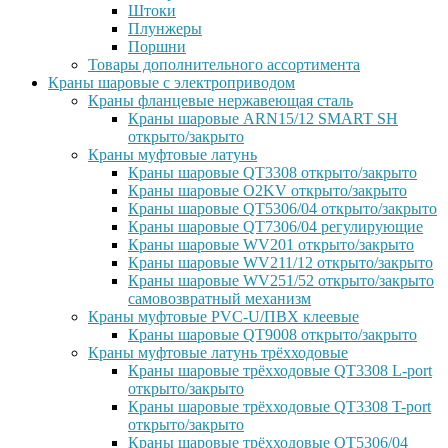
Штоки
Плунжеры
Поршни
Товары дополнительного ассортимента
Краны шаровые с электроприводом
Краны фланцевые нержавеющая сталь
Краны шаровые ARN15/12 SMART SH
открыто/закрыто
Краны муфтовые латунь
Краны шаровые QT3308 открыто/закрыто
Краны шаровые O2KV открыто/закрыто
Краны шаровые QT5306/04 открыто/закрыто
Краны шаровые QT7306/04 регулирующие
Краны шаровые WV201 открыто/закрыто
Краны шаровые WV211/12 открыто/закрыто
Краны шаровые WV251/52 открыто/закрыто
самовозвратный механизм
Краны муфтовые PVC-U/ПВХ клеевые
Краны шаровые QT9008 открыто/закрыто
Краны муфтовые латунь трёхходовые
Краны шаровые трёхходовые QT3308 L-port
открыто/закрыто
Краны шаровые трёхходовые QT3308 T-port
открыто/закрыто
Краны шаровые трёхходовые QT5306/04