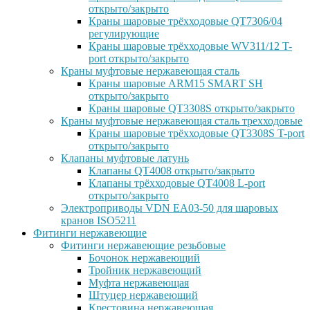
открыто/закрыто
Краны шаровые трёхходовые QT7306/04
регулирующие
Краны шаровые трёхходовые WV311/12 T-
port открыто/закрыто
Краны муфтовые нержавеющая сталь
Краны шаровые ARM15 SMART SH
открыто/закрыто
Краны шаровые QT3308S открыто/закрыто
Краны муфтовые нержавеющая сталь трехходовые
Краны шаровые трёхходовые QT3308S T-port
открыто/закрыто
Клапаны муфтовые латунь
Клапаны QT4008 открыто/закрыто
Клапаны трёхходовые QT4008 L-port
открыто/закрыто
Электроприводы VDN EA03-50 для шаровых
кранов ISO5211
Фитинги нержавеющие
Фитинги нержавеющие резьбовые
Бочонок нержавеющий
Тройник нержавеющий
Муфта нержавеющая
Штуцер нержавеющий
Крестовина нержавеющая