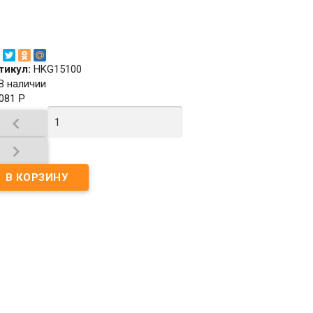
тикул:
HKG15100
В наличии
 081
Р

