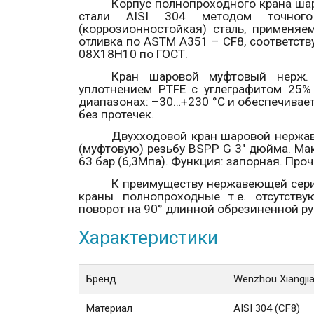
Корпус полнопроходного крана ша
стали
AISI
304
методом точного
(коррозионностойкая) сталь, применя
отливка по ASTM A351 – CF8, соответству
08Х18Н10 по ГОСТ.
Кран шаровой муфтовый нерж
уплотнением
PTFE
с углеграфитом 25%
диапазонах: –30…+230 °С и обеспечивает
без протечек.
Двухходовой кран шаровой нерж
(муфтовую) резьбу
BSPP
G
3" дюйма.
Мак
63 бар (6,3Мпа). Функция: запорная. Проч
К преимуществу нержавеющей сер
краны полнопроходные т.е. отсутству
поворот на 90° длинной обрезиненной ру
Характеристики
Бренд
Wenzhou Xiangji
Материал
AISI 304 (CF8)