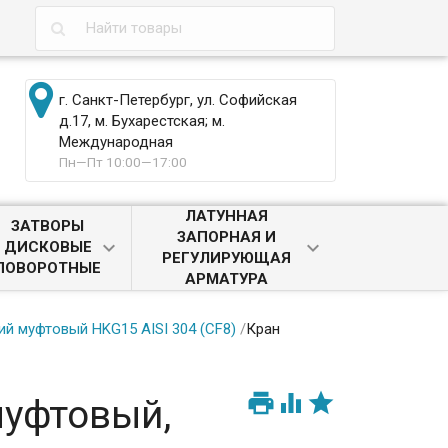
г. Санкт-Петербург, ул. Софийская
д.17, м. Бухарестская; м.
Международная
Пн—Пт 10:00—17:00
ЛАТУННАЯ
ЗАТВОРЫ
ЗАПОРНАЯ И
ДИСКОВЫЕ
РЕГУЛИРУЮЩАЯ
ПОВОРОТНЫЕ
АРМАТУРА
 муфтовый HKG15 AISI 304 (CF8)
/
Кран



муфтовый,