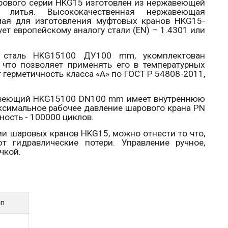
рового серии
HKG
15 изготовлен из нержавеющей
 литья. Высококачественная нержавеющая
емая для изготовления муфтовых кранов
HKG
15-
ет европейскому аналогу стали (EN) – 1.4301 или
. сталь
HKG
15100 ДУ100
mm
, укомплектован
что позволяет применять его в температурных
 герметичность класса «
A
» по ГОСТ Р 54808-2011,
авеющий
HKG
15100
DN
100
mm
имеет внутреннюю
симальное рабочее давление шарового крана
PN
ность - 100000 циклов.
ии шаровых кранов
HKG
15, можно отнести то что,
ют гидравлические потери. Управление ручное,
чкой.
an