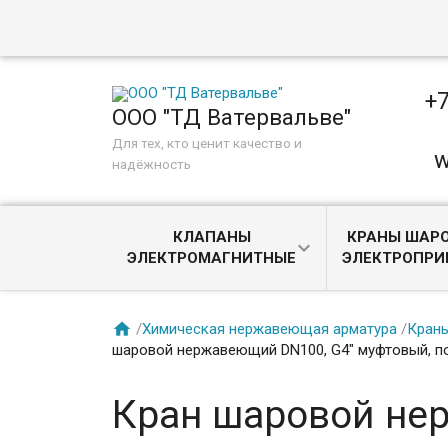
+7
ООО "ТД Ватервальве"
Для тех, кто ценит качество и
w
надёжность
КЛАПАНЫ
КРАНЫ ШАРО
ЭЛЕКТРОМАГНИТНЫЕ
ЭЛЕКТРОПР

/
Химическая нержавеющая арматура
/
Кран
шаровой нержавеющий DN100, G4" муфтовый, п
Кран шаровой не