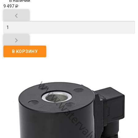
В наличии
9 497
Р

