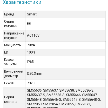
Характеристики
Бренд
Smart
Серия
EE
катушки
Напряжение
AC110V
катушки
Мощность
70VA
ED
100%
Класс
IP65
защиты
Внутренний
Ø20.3mm
диаметр
LxWxH
73х50
SM55636, SM55637, SM55638, SM55636-S,
SM55637-S, SM55638-S, SM55646, SM55647,
Серия
SM55648, SM55646-S, SM55647-S, SM55648-S,
клапана
SM72053, SM72054, SM72055, SM72073,