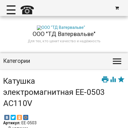
☰
☎
ООО "ТД Ватервальве"
Для тех, кто ценит качество и надёжность

Категории



Катушка
электромагнитная EE-0503
AC110V
Артикул:
EE-0503