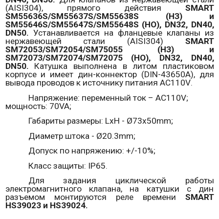
(
AISI
304), прямого действия
SMART
SM
55636
S
/
SM
55637
S
/
SM
55638
S
(НЗ) и
SM
55646
S
/
SM
55647
S
/
SM
55648
S
(НО),
DN
32,
DN
40,
DN
50.
Устанавливается на фланцевые клапаны из
нержавеющей стали (
AISI
304)
SMART
SM
72053/
SM
72054/
SM
75055 (НЗ) и
SM
72073/
SM
72074/
SM
72075 (НО),
DN
32,
DN
40,
DN
50.
Катушка выполнена в литом пластиковом
корпусе и имеет дин-коннектор (
DIN
-43650
A
), для
вывода проводов к источнику питания
AC
110
V
.
Напряжение: переменный ток –
AC
110
V
;
мощность: 70
VA
;
Габариты размеры: LxH
-
Ø73х50mm;
Диаметр штока - Ø20.3mm;
Допуск по напряжению: +/-10%;
Класс защиты:
IP
65.
Для задания циклической работы
электромагнитного клапана, на катушки с дин
разъемом монтируются реле времени
SMART
HS
39023 и
HS
39024.