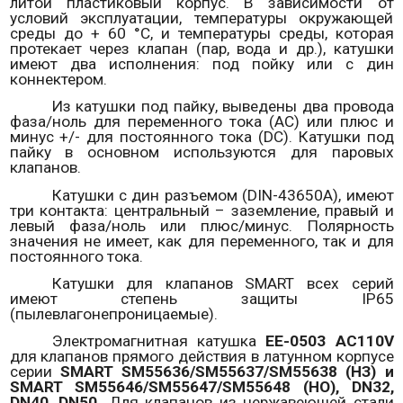
литой пластиковый корпус. В зависимости от
условий эксплуатации, температуры окружающей
среды до + 60 °С, и температуры среды, которая
протекает через клапан (пар, вода и др.), катушки
имеют два исполнения: под пойку или с дин
коннектером.
Из катушки под пайку, выведены два провода
фаза/ноль для переменного тока (
AC
) или плюс и
минус +/- для постоянного тока (
DC
). Катушки под
пайку в основном используются для паровых
клапанов.
Катушки с дин разъемом
(
DIN
-
43650
A
)
, имеют
три контакта: центральный – заземление, правый и
левый фаза/ноль или плюс/минус. Полярность
значения не имеет, как для переменного, так и для
постоянного тока.
Катушки для клапанов
SMART
всех серий
имеют степень защиты
IP
65
(пылевлагонепроницаемые).
Электромагнитная катушка
EE
-0503
AC
110
V
для клапанов прямого действия в латунном корпусе
серии
SMART
SM
55636/
SM
55637/
SM
55638 (НЗ) и
SMART
SM
55646/
SM
55647/
SM
55648 (НО),
DN
32,
DN
40,
DN
50.
Для клапанов из нержавеющей стали