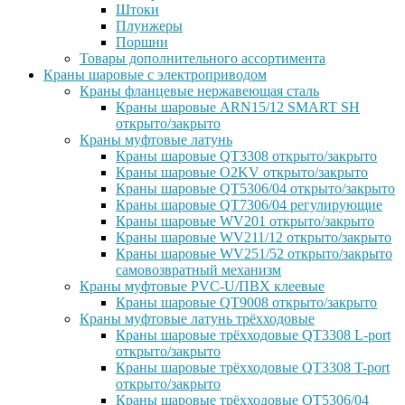
Штоки
Плунжеры
Поршни
Товары дополнительного ассортимента
Краны шаровые с электроприводом
Краны фланцевые нержавеющая сталь
Краны шаровые ARN15/12 SMART SH
открыто/закрыто
Краны муфтовые латунь
Краны шаровые QT3308 открыто/закрыто
Краны шаровые O2KV открыто/закрыто
Краны шаровые QT5306/04 открыто/закрыто
Краны шаровые QT7306/04 регулирующие
Краны шаровые WV201 открыто/закрыто
Краны шаровые WV211/12 открыто/закрыто
Краны шаровые WV251/52 открыто/закрыто
самовозвратный механизм
Краны муфтовые PVC-U/ПВХ клеевые
Краны шаровые QT9008 открыто/закрыто
Краны муфтовые латунь трёхходовые
Краны шаровые трёхходовые QT3308 L-port
открыто/закрыто
Краны шаровые трёхходовые QT3308 T-port
открыто/закрыто
Краны шаровые трёхходовые QT5306/04