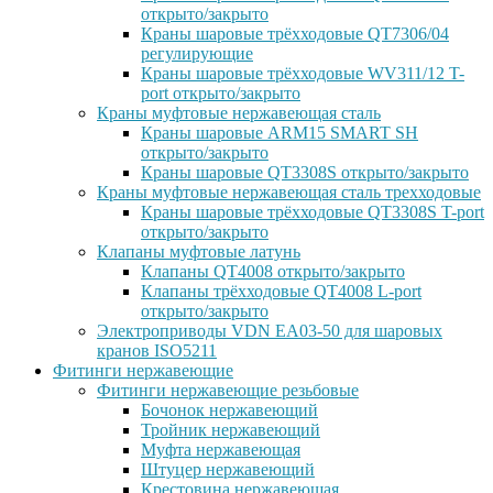
открыто/закрыто
Краны шаровые трёхходовые QT7306/04
регулирующие
Краны шаровые трёхходовые WV311/12 T-
port открыто/закрыто
Краны муфтовые нержавеющая сталь
Краны шаровые ARM15 SMART SH
открыто/закрыто
Краны шаровые QT3308S открыто/закрыто
Краны муфтовые нержавеющая сталь трехходовые
Краны шаровые трёхходовые QT3308S T-port
открыто/закрыто
Клапаны муфтовые латунь
Клапаны QT4008 открыто/закрыто
Клапаны трёхходовые QT4008 L-port
открыто/закрыто
Электроприводы VDN EA03-50 для шаровых
кранов ISO5211
Фитинги нержавеющие
Фитинги нержавеющие резьбовые
Бочонок нержавеющий
Тройник нержавеющий
Муфта нержавеющая
Штуцер нержавеющий
Крестовина нержавеющая