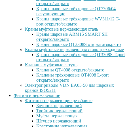
открыто/закрыто
Краны шаровые трёхходовые QT7306/04
регулирующие
Краны шаровые трёхходовые WV311/12 T-
port открыто/закрыто
Краны муфтовые нержавеющая сталь
Краны шаровые ARM15 SMART SH
открыто/закрыто
Краны шаровые QT3308S открыто/закрыто
Краны муфтовые нержавеющая сталь трехходовые
Краны шаровые трёхходовые QT3308S T-port
открыто/закрыто
Клапаны муфтовые латунь
Клапаны QT4008 открыто/закрыто
Клапаны трёхходовые QT4008 L-port
открыто/закрыто
Электроприводы VDN EA03-50 для шаровых
кранов ISO5211
Фитинги нержавеющие
Фитинги нержавеющие резьбовые
Бочонок нержавеющий
Тройник нержавеющий
Муфта нержавеющая
Штуцер нержавеющий
Крестовина нержавеющая