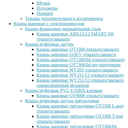
Штоки
Плунжеры
Поршни
Товары дополнительного ассортимента
Краны шаровые с электроприводом
Краны фланцевые нержавеющая сталь
Краны шаровые ARN15/12 SMART SH
открыто/закрыто
Краны муфтовые латунь
Краны шаровые QT3308 открыто/закрыто
Краны шаровые O2KV открыто/закрыто
Краны шаровые QT5306/04 открыто/закрыто
Краны шаровые QT7306/04 регулирующие
Краны шаровые WV201 открыто/закрыто
Краны шаровые WV211/12 открыто/закрыто
Краны шаровые WV251/52 открыто/закрыто
самовозвратный механизм
Краны муфтовые PVC-U/ПВХ клеевые
Краны шаровые QT9008 открыто/закрыто
Краны муфтовые латунь трёхходовые
Краны шаровые трёхходовые QT3308 L-port
открыто/закрыто
Краны шаровые трёхходовые QT3308 T-port
открыто/закрыто
Краны шаровые трёхходовые QT5306/04