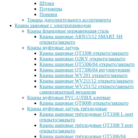
Штоки
Плунжеры
Поршни
Товары дополнительного ассортимента
Краны шаровые с электроприводом
Краны фланцевые нержавеющая сталь
Краны шаровые ARN15/12 SMART SH
открыто/закрыто
Краны муфтовые латунь
Краны шаровые QT3308 открыто/закрыто
Краны шаровые O2KV открыто/закрыто
Краны шаровые QT5306/04 открыто/закрыто
Краны шаровые QT7306/04 регулирующие
Краны шаровые WV201 открыто/закрыто
Краны шаровые WV211/12 открыто/закрыто
Краны шаровые WV251/52 открыто/закрыто
самовозвратный механизм
Краны муфтовые PVC-U/ПВХ клеевые
Краны шаровые QT9008 открыто/закрыто
Краны муфтовые латунь трёхходовые
Краны шаровые трёхходовые QT3308 L-port
открыто/закрыто
Краны шаровые трёхходовые QT3308 T-port
открыто/закрыто
Краны шаровые трёхходовые QT5306/04