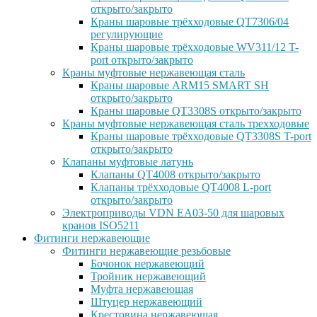
открыто/закрыто
Краны шаровые трёхходовые QT7306/04
регулирующие
Краны шаровые трёхходовые WV311/12 T-
port открыто/закрыто
Краны муфтовые нержавеющая сталь
Краны шаровые ARM15 SMART SH
открыто/закрыто
Краны шаровые QT3308S открыто/закрыто
Краны муфтовые нержавеющая сталь трехходовые
Краны шаровые трёхходовые QT3308S T-port
открыто/закрыто
Клапаны муфтовые латунь
Клапаны QT4008 открыто/закрыто
Клапаны трёхходовые QT4008 L-port
открыто/закрыто
Электроприводы VDN EA03-50 для шаровых
кранов ISO5211
Фитинги нержавеющие
Фитинги нержавеющие резьбовые
Бочонок нержавеющий
Тройник нержавеющий
Муфта нержавеющая
Штуцер нержавеющий
Крестовина нержавеющая