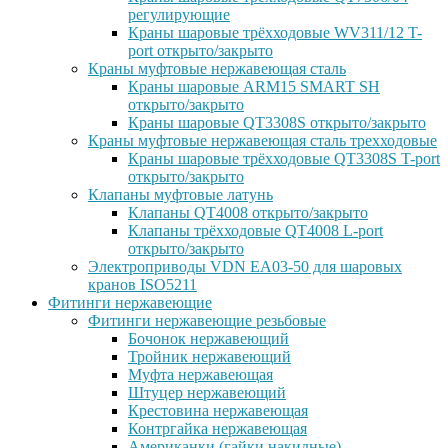
регулирующие
Краны шаровые трёхходовые WV311/12 T-
port открыто/закрыто
Краны муфтовые нержавеющая сталь
Краны шаровые ARM15 SMART SH
открыто/закрыто
Краны шаровые QT3308S открыто/закрыто
Краны муфтовые нержавеющая сталь трехходовые
Краны шаровые трёхходовые QT3308S T-port
открыто/закрыто
Клапаны муфтовые латунь
Клапаны QT4008 открыто/закрыто
Клапаны трёхходовые QT4008 L-port
открыто/закрыто
Электроприводы VDN EA03-50 для шаровых
кранов ISO5211
Фитинги нержавеющие
Фитинги нержавеющие резьбовые
Бочонок нержавеющий
Тройник нержавеющий
Муфта нержавеющая
Штуцер нержавеющий
Крестовина нержавеющая
Контргайка нержавеющая
Американки (гайки накидные)