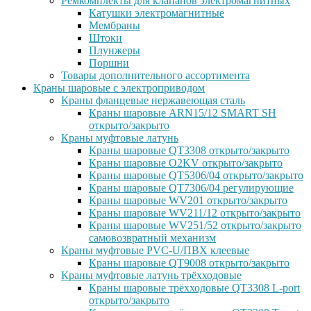
Ремкомплекты для клапанов электромагнитных
Катушки электромагнитные
Мембраны
Штоки
Плунжеры
Поршни
Товары дополнительного ассортимента
Краны шаровые с электроприводом
Краны фланцевые нержавеющая сталь
Краны шаровые ARN15/12 SMART SH
открыто/закрыто
Краны муфтовые латунь
Краны шаровые QT3308 открыто/закрыто
Краны шаровые O2KV открыто/закрыто
Краны шаровые QT5306/04 открыто/закрыто
Краны шаровые QT7306/04 регулирующие
Краны шаровые WV201 открыто/закрыто
Краны шаровые WV211/12 открыто/закрыто
Краны шаровые WV251/52 открыто/закрыто
самовозвратный механизм
Краны муфтовые PVC-U/ПВХ клеевые
Краны шаровые QT9008 открыто/закрыто
Краны муфтовые латунь трёхходовые
Краны шаровые трёхходовые QT3308 L-port
открыто/закрыто