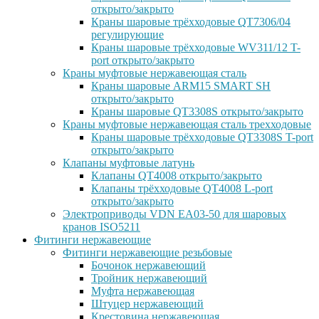
открыто/закрыто
Краны шаровые трёхходовые QT7306/04
регулирующие
Краны шаровые трёхходовые WV311/12 T-
port открыто/закрыто
Краны муфтовые нержавеющая сталь
Краны шаровые ARM15 SMART SH
открыто/закрыто
Краны шаровые QT3308S открыто/закрыто
Краны муфтовые нержавеющая сталь трехходовые
Краны шаровые трёхходовые QT3308S T-port
открыто/закрыто
Клапаны муфтовые латунь
Клапаны QT4008 открыто/закрыто
Клапаны трёхходовые QT4008 L-port
открыто/закрыто
Электроприводы VDN EA03-50 для шаровых
кранов ISO5211
Фитинги нержавеющие
Фитинги нержавеющие резьбовые
Бочонок нержавеющий
Тройник нержавеющий
Муфта нержавеющая
Штуцер нержавеющий
Крестовина нержавеющая