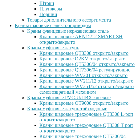
Штоки
Плунжеры
Поршни
Товары дополнительного ассортимента
Краны шаровые с электроприводом
Краны фланцевые нержавеющая сталь
Краны шаровые ARN15/12 SMART SH
открыто/закрыто
Краны муфтовые латунь
Краны шаровые QT3308 открыто/закрыто
Краны шаровые O2KV открыто/закрыто
Краны шаровые QT5306/04 открыто/закрыто
Краны шаровые QT7306/04 регулирующие
Краны шаровые WV201 открыто/закрыто
Краны шаровые WV211/12 открыто/закрыто
Краны шаровые WV251/52 открыто/закрыто
самовозвратный механизм
Краны муфтовые PVC-U/ПВХ клеевые
Краны шаровые QT9008 открыто/закрыто
Краны муфтовые латунь трёхходовые
Краны шаровые трёхходовые QT3308 L-port
открыто/закрыто
Краны шаровые трёхходовые QT3308 T-port
открыто/закрыто
Краны шаровые трёхходовые QT5306/04