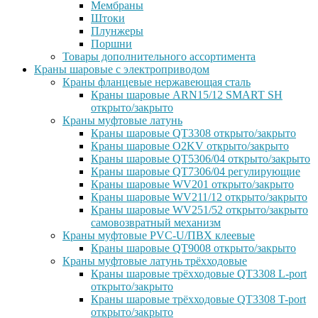
Мембраны
Штоки
Плунжеры
Поршни
Товары дополнительного ассортимента
Краны шаровые с электроприводом
Краны фланцевые нержавеющая сталь
Краны шаровые ARN15/12 SMART SH
открыто/закрыто
Краны муфтовые латунь
Краны шаровые QT3308 открыто/закрыто
Краны шаровые O2KV открыто/закрыто
Краны шаровые QT5306/04 открыто/закрыто
Краны шаровые QT7306/04 регулирующие
Краны шаровые WV201 открыто/закрыто
Краны шаровые WV211/12 открыто/закрыто
Краны шаровые WV251/52 открыто/закрыто
самовозвратный механизм
Краны муфтовые PVC-U/ПВХ клеевые
Краны шаровые QT9008 открыто/закрыто
Краны муфтовые латунь трёхходовые
Краны шаровые трёхходовые QT3308 L-port
открыто/закрыто
Краны шаровые трёхходовые QT3308 T-port
открыто/закрыто