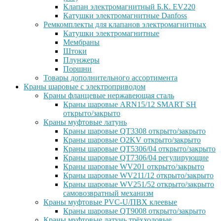
Клапан электромагнитный Б.К. EV220
Катушки электромагнитные Danfoss
Ремкомплекты для клапанов электромагнитных
Катушки электромагнитные
Мембраны
Штоки
Плунжеры
Поршни
Товары дополнительного ассортимента
Краны шаровые с электроприводом
Краны фланцевые нержавеющая сталь
Краны шаровые ARN15/12 SMART SH
открыто/закрыто
Краны муфтовые латунь
Краны шаровые QT3308 открыто/закрыто
Краны шаровые O2KV открыто/закрыто
Краны шаровые QT5306/04 открыто/закрыто
Краны шаровые QT7306/04 регулирующие
Краны шаровые WV201 открыто/закрыто
Краны шаровые WV211/12 открыто/закрыто
Краны шаровые WV251/52 открыто/закрыто
самовозвратный механизм
Краны муфтовые PVC-U/ПВХ клеевые
Краны шаровые QT9008 открыто/закрыто
Краны муфтовые латунь трёхходовые