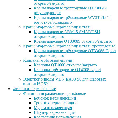
открыто/закрыто
Краны шаровые трёхходовые QT7306/04
регулирующие
Краны шаровые трёхходовые WV311/12 T-
port открыто/закрыто
Краны муфтовые нержавеющая сталь
Краны шаровые ARM15 SMART SH
открыто/закрыто
Краны шаровые QT3308S открыто/закрыто
Краны муфтовые нержавеющая сталь трехходовые
Краны шаровые трёхходовые QT3308S T-port
открыто/закрыто
Клапаны муфтовые латунь
Клапаны QT4008 открыто/закрыто
Клапаны трёхходовые QT4008 L-port
открыто/закрыто
Электроприводы VDN EA03-50 для шаровых
кранов ISO5211
Фитинги нержавеющие
Фитинги нержавеющие резьбовые
Бочонок нержавеющий
Тройник нержавеющий
Муфта нержавеющая
Штуцер нержавеющий
Крестовина нержавеющая