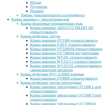
Штоки
Плунжеры
Поршни
Товары дополнительного ассортимента
Краны шаровые с электроприводом
Краны фланцевые нержавеющая сталь
Краны шаровые ARN15/12 SMART SH
открыто/закрыто
Краны муфтовые латунь
Краны шаровые QT3308 открыто/закрыто
Краны шаровые O2KV открыто/закрыто
Краны шаровые QT5306/04 открыто/закрыто
Краны шаровые QT7306/04 регулирующие
Краны шаровые WV201 открыто/закрыто
Краны шаровые WV211/12 открыто/закрыто
Краны шаровые WV251/52 открыто/закрыто
самовозвратный механизм
Краны муфтовые PVC-U/ПВХ клеевые
Краны шаровые QT9008 открыто/закрыто
Краны муфтовые латунь трёхходовые
Краны шаровые трёхходовые QT3308 L-port
открыто/закрыто
Краны шаровые трёхходовые QT3308 T-port
открыто/закрыто
Краны шаровые трёхходовые QT5306/04