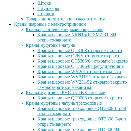
Штоки
Плунжеры
Поршни
Товары дополнительного ассортимента
Краны шаровые с электроприводом
Краны фланцевые нержавеющая сталь
Краны шаровые ARN15/12 SMART SH
открыто/закрыто
Краны муфтовые латунь
Краны шаровые QT3308 открыто/закрыто
Краны шаровые O2KV открыто/закрыто
Краны шаровые QT5306/04 открыто/закрыто
Краны шаровые QT7306/04 регулирующие
Краны шаровые WV201 открыто/закрыто
Краны шаровые WV211/12 открыто/закрыто
Краны шаровые WV251/52 открыто/закрыто
самовозвратный механизм
Краны муфтовые PVC-U/ПВХ клеевые
Краны шаровые QT9008 открыто/закрыто
Краны муфтовые латунь трёхходовые
Краны шаровые трёхходовые QT3308 L-port
открыто/закрыто
Краны шаровые трёхходовые QT3308 T-port
открыто/закрыто
Краны шаровые трёхходовые QT5306/04