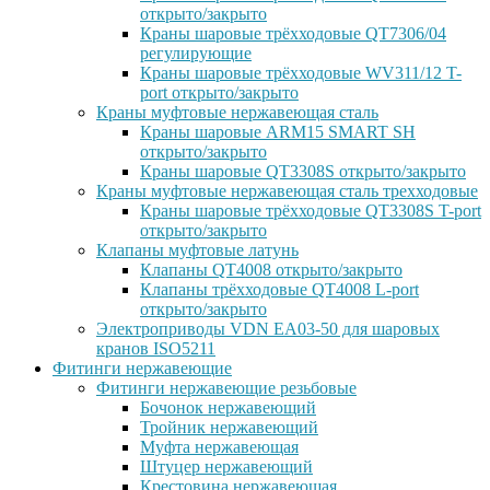
открыто/закрыто
Краны шаровые трёхходовые QT7306/04
регулирующие
Краны шаровые трёхходовые WV311/12 T-
port открыто/закрыто
Краны муфтовые нержавеющая сталь
Краны шаровые ARM15 SMART SH
открыто/закрыто
Краны шаровые QT3308S открыто/закрыто
Краны муфтовые нержавеющая сталь трехходовые
Краны шаровые трёхходовые QT3308S T-port
открыто/закрыто
Клапаны муфтовые латунь
Клапаны QT4008 открыто/закрыто
Клапаны трёхходовые QT4008 L-port
открыто/закрыто
Электроприводы VDN EA03-50 для шаровых
кранов ISO5211
Фитинги нержавеющие
Фитинги нержавеющие резьбовые
Бочонок нержавеющий
Тройник нержавеющий
Муфта нержавеющая
Штуцер нержавеющий
Крестовина нержавеющая