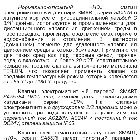
Нормально-открытый «НО»
клапан
электромагнитный для пара
SMART
,
серии
SA
5578
в
латунном корпусе с присоединительной
резьбой
G
3/4"
дюйма, используется в промышленности для
дистанционного управления движением среды в
паропроводах, парогенераторах, в системах горячего
водоснабжения и отопления. В частности
(домашнем) сегменте для удаленного управления
движением среды в котлах, бойлерах.
Применяются
для таких сред как пар, паровые смеси, горячая
вода, с в
язкостью
не более
20 сСТ.
Уплотнительное
кольцо на поршне клапана выполнено из материала
TEFLON
, что позволяет применять клапан со
средами температурный режим которых колеблется
от +65 °С до +180 °С
градусов.
Клапан электромагнитный паровой
SMART
SA
55784
DN
20
mm
,
комплектуется соленоидными
катушками серии
«
ER
».
На клапаны
электромагнитные
двухходовые 2/2 паровые,
можно
установить три вида катушек с напряжением: на
переменный ток
AC
220
V
;
AC
24
V
и
постоянный ток
DC
24
V
, степень защиты
IP
65.
Клапан электромагнитный латунный
SMART
,
«НО»,
серии
SA
5578
имеет пилотный принцип