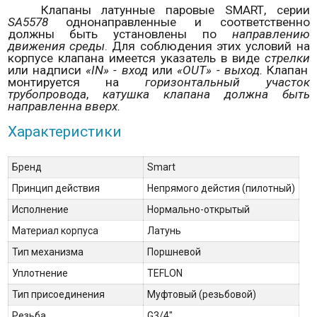
Клапаны латунные паровые
SMART
, серии
SA
5578
однонаправленные и соответственно
должны быть установлены по
направлению
движения среды
. Для соблюдения этих условий на
корпусе клапана имеется указатель в виде
стрелки
или надписи
«
IN
» - вход
или
«
OUT
» - выход.
Клапан
монтируется на
горизонтальный участок
трубопровода
,
катушка клапана должна быть
направленна вверх.
Характеристики
Бренд
Smart
Принцип действия
Непрямого дейстия (пилотный)
Исполнение
Нормально-открытый
Материал корпуса
Латунь
Тип механизма
Поршневой
Уплотнение
TEFLON
Тип присоединения
Муфтовый (резьбовой)
Резьба
G3/4"