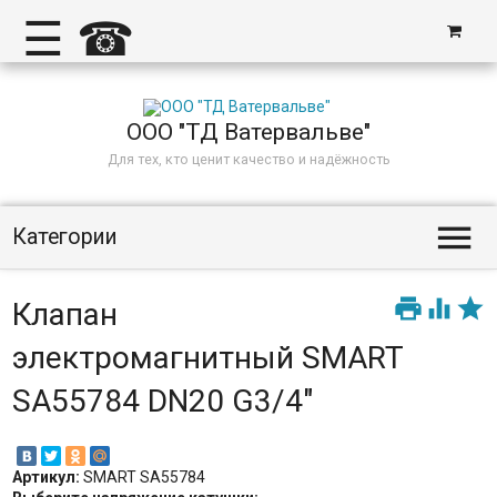
☰
☎
ООО "ТД Ватервальве"
Для тех, кто ценит качество и надёжность

Категории



Клапан
электромагнитный SMART
SA55784 DN20 G3/4"
Артикул:
SMART SA55784