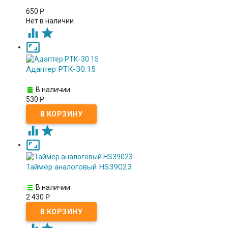
650
Р
Нет в наличии



Адаптер РТК-30.15
В наличии
530
Р



Таймер аналоговый HS39023
В наличии
2 430
Р