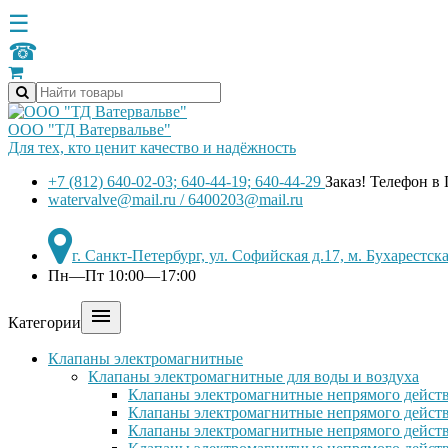
☰
☎
ООО "ТД Ватервальве"
Для тех, кто ценит качество и надёжность
+7 (812) 640-02-03; 640-44-19; 640-44-29
Заказ! Телефон в
watervalve@mail.ru / 6400203@mail.ru
г. Санкт-Петербург, ул. Софийская д.17, м. Бухарестс
Пн—Пт 10:00—17:00

Категории
Клапаны электромагнитные
Клапаны электромагнитные для воды и воздуха
Клапаны электромагнитные непрямого действ
Клапаны электромагнитные непрямого действ
Клапаны электромагнитные непрямого дейст