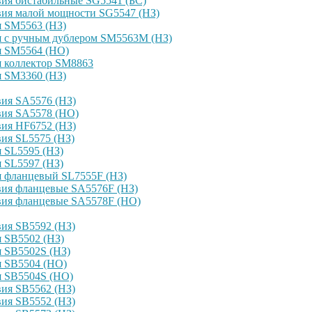
ия бистабильные SG5541 (БС)
вия малой мощности SG5547 (НЗ)
я SM5563 (НЗ)
я с ручным дублером SM5563M (НЗ)
я SM5564 (НО)
я коллектор SM8863
я SM3360 (НЗ)
ия SA5576 (НЗ)
вия SA5578 (НО)
ия HF6752 (НЗ)
ия SL5575 (НЗ)
 SL5595 (НЗ)
 SL5597 (НЗ)
я фланцевый SL7555F (НЗ)
вия фланцевые SA5576F (НЗ)
вия фланцевые SA5578F (НО)
ия SB5592 (НЗ)
 SB5502 (НЗ)
 SB5502S (НЗ)
я SB5504 (НО)
я SB5504S (НО)
ия SB5562 (НЗ)
ия SB5552 (НЗ)