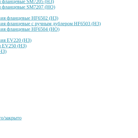
я фланцевые SM7205 (НЗ)
я фланцевые SM7207 (НО)
вия фланцевые HF6502 (НЗ)
ия фланцевые с ручным дублером HF6503 (Н3)
вия фланцевые HF6504 (НО)
вия EV220 (НЗ)
я EV250 (НЗ)
НЗ)
о/закрыто