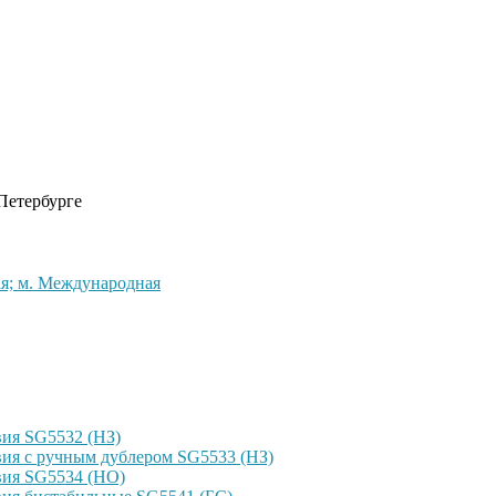
 Петербурге
кая; м. Международная
ия SG5532 (НЗ)
ия с ручным дублером SG5533 (НЗ)
вия SG5534 (НО)