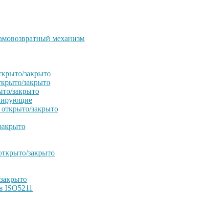
амовозвратный механизм
ткрыто/закрыто
ткрыто/закрыто
ыто/закрыто
улирующие
 открыто/закрыто
закрыто
открыто/закрыто
/закрыто
в ISO5211