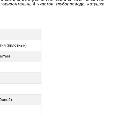
а
горизонтальный участок трубопровода
,
катушка
.
тия (пилотный)
рытый
бовой)