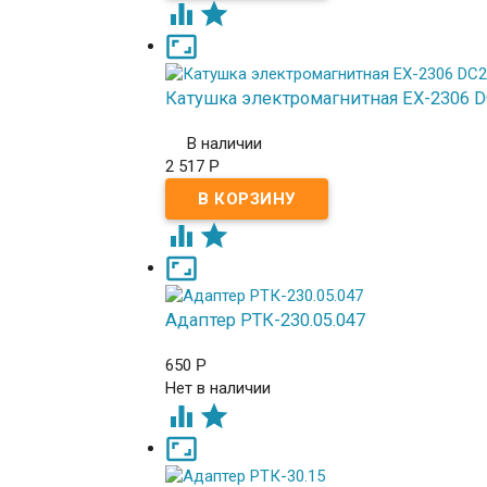



Катушка электромагнитная EX-2306 
В наличии
2 517
Р



Адаптер РТК-230.05.047
650
Р
Нет в наличии


