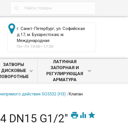
г. Санкт-Петербург, ул. Софийская
д.17, м. Бухарестская; м.
Международная
Пн—Пт 10:00—17:00
ЛАТУННАЯ
ЗАТВОРЫ
ЗАПОРНАЯ И
ДИСКОВЫЕ
РЕГУЛИРУЮЩАЯ
ПОВОРОТНЫЕ
АРМАТУРА
непрямого действия SG5532 (НЗ)
/
Клапан



4 DN15 G1/2"