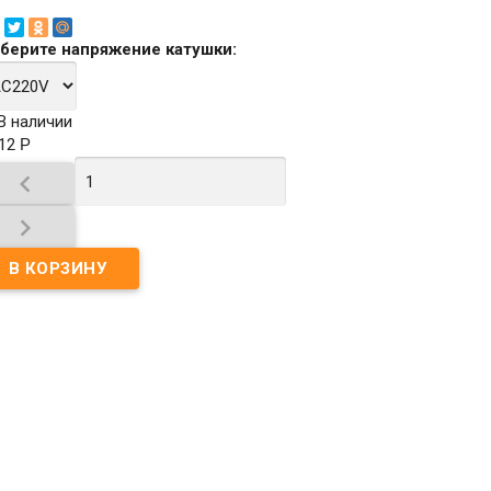
берите
напряжение катушки
:
В наличии
612
Р

