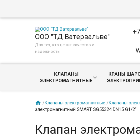
+7
ООО "ТД Ватервальве"
Для тех, кто ценит качество и
w
надёжность
КЛАПАНЫ
КРАНЫ ШАРО
ЭЛЕКТРОМАГНИТНЫЕ
ЭЛЕКТРОПР

/
Клапаны электромагнитные
/
Клапаны элек
электромагнитный SMART SG55324 DN15 G1/2"
Клапан электром