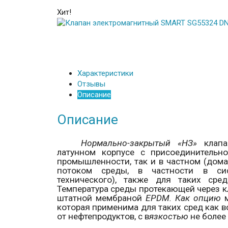
Хит!
Характеристики
Отзывы
Описание
Описание
Нормально-закрытый «НЗ»
клапа
латунном корпусе с присоединитель
промышленности, так и в частном (дом
потоком среды, в частности в сист
технического), также для таких сред
Температура среды протекающей через 
штатной мембраной
EPDM
. Как опцию
м
которая применима для таких сред как во
от нефтепродуктов, с в
язкостью
не боле