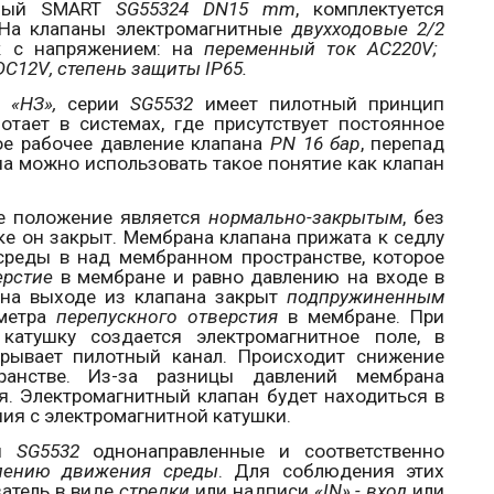
нный
SMART
SG
55324
DN
15
mm
, комплектуется
а клапаны электромагнитные
двухходовые 2/2
к с напряжением: на
переменный ток
AC
220
V
;
DC
12
V
, степень защиты
IP
65.
«НЗ»,
серии
SG
5532
имеет пилотный принцип
ботает в системах, где присутствует постоянное
е рабочее давление клапана
PN
16 бар
, перепад
на можно использовать такое понятие как клапан
ее положение является
нормально-закрытым
, без
е он закрыт. Мембрана клапана прижата к седлу
реды в над мембранном пространстве, которое
ерстие
в мембране и равно давлению на входе в
 на выходе из клапана закрыт
подпружиненным
аметра
перепускного отверстия
в мембране. При
атушку создается электромагнитное поле, в
крывает пилотный канал. Происходит снижение
анстве. Из-за разницы давлений мембрана
я. Электромагнитный клапан будет находиться в
ия с электромагнитной катушки.
ии
SG
5532
однонаправленные и соответственно
лению движения среды
. Для соблюдения этих
затель в виде
стрелки
или надписи
«
IN
» - вход
или