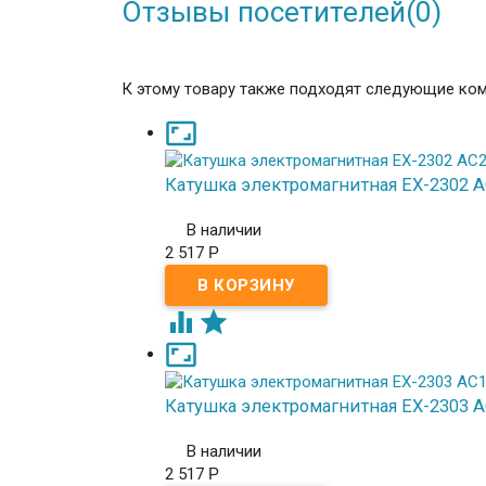
Отзывы посетителей(
0
)
К этому товару также подходят следующие ко

Катушка электромагнитная EX-2302 
В наличии
2 517
Р



Катушка электромагнитная EX-2303 
В наличии
2 517
Р