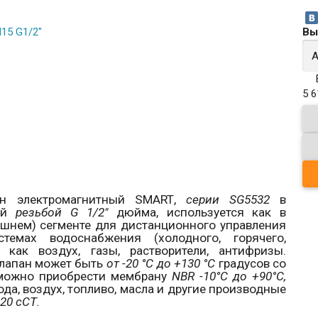
Вы
5 
н электромагнитный
SMART
,
серии
SG
5532
в
ной
резьбой
G
1/2"
дюйма, используется как в
ашнем) сегменте для дистанционного управления
емах водоснабжения (холодного, горячего,
 как воздух, газы, растворители, антифризы.
клапан может быть
от -20 °С до +130 °С
градусов со
ожно приобрести мембрану
NBR
-10°С до +90°С,
да, воздух, топливо, масла и другие производные
е
20 сСТ.