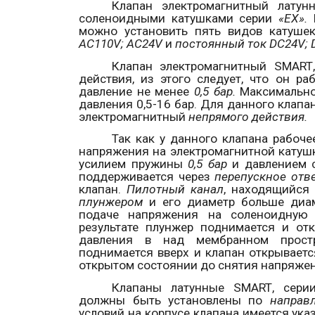
Клапан электромагнитный лату
соленоидными катушками серии
«
EX
».
Н
можно установить пять видов катуше
AC
110
V
;
AC
24
V
и
постоянный ток
DC
24
V
;
Клапан электромагнитный
SMART
,
действия, из этого следует, что он ра
давление не менее
0,5 бар.
Максимально
давления 0,5-16 бар. Для данного клапа
электромагнитный
непрямого действия.
Так как у данного клапана рабоч
напряжения на электромагнитной катушк
усилием пружины
0,5 бар
и давлением с
поддерживается через
перепускное отв
клапан.
Пилотный канал
, находящийся
плунжером
и его диаметр больше ди
подаче напряжения на соленоидную к
результате плунжер поднимается и от
давления в над мембранном простр
поднимается вверх и клапан открываетс
открытом состоянии до снятия напряжен
Клапаны латунные
SMART
, сер
должны быть установлены по
направ
условий на корпусе клапана имеется ука