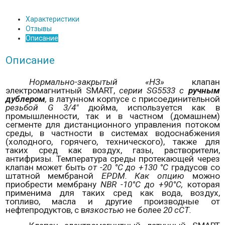
Характеристики
Отзывы
Описание
Описание
Нормально-закрытый «НЗ»
клапан
электромагнитный
SMART
,
серии
SG
5533 с
ручным
дублером
,
в латунном корпусе с присоединительной
резьбой
G
3/4"
дюйма, используется как в
промышленности, так и в частном (домашнем)
сегменте для дистанционного управления потоком
среды, в частности в системах водоснабжения
(холодного, горячего, технического), также для
таких сред как воздух, газы, растворители,
антифризы. Температура среды протекающей через
клапан может быть
от -20 °С до +130 °С
градусов со
штатной мембраной
EPDM
. Как опцию
можно
приобрести мембрану
NBR
-10°С до +90°С,
которая
применима для таких сред как вода, воздух,
топливо, масла и другие производные от
нефтепродуктов, с в
язкостью
не более
20 сСТ.