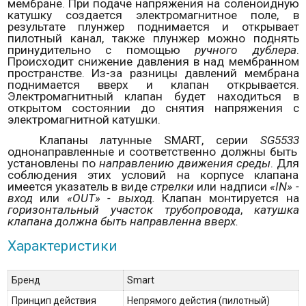
мембране. При подаче напряжения на соленоидную
катушку создается электромагнитное поле, в
результате плунжер поднимается и открывает
пилотный канал, также плунжер можно поднять
принудительно с помощью
ручного дублера
.
Происходит снижение давления в над мембранном
пространстве. Из-за разницы давлений мембрана
поднимается вверх и клапан открывается.
Электромагнитный клапан будет находиться в
открытом состоянии до снятия напряжения с
электромагнитной катушки.
Клапаны латунные
SMART
, серии
SG
5533
однонаправленные и соответственно должны быть
установлены по
направлению движения среды
. Для
соблюдения этих условий на корпусе клапана
имеется указатель в виде
стрелки
или надписи
«
IN
» -
вход
или
«
OUT
» - выход.
Клапан монтируется на
горизонтальный участок трубопровода
,
катушка
клапана должна быть направленна вверх.
Характеристики
Бренд
Smart
Принцип действия
Непрямого дейстия (пилотный)