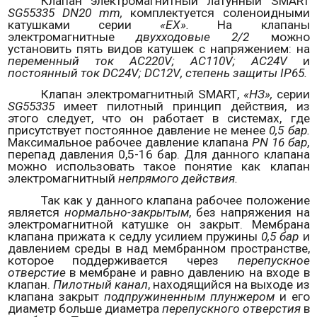
Клапан электромагнитный латунный
SMART
SG
55335
DN
20
mm
,
комплектуется соленоидными
катушками серии
«
EX
».
На клапаны
электромагнитные
двухходовые 2/2
можно
установить пять видов катушек с напряжением: на
переменный ток
AC
220
V
;
AC
110
V
;
AC
24
V
и
постоянный ток
DC
24
V
;
DC
12
V
, степень защиты
IP
65.
Клапан электромагнитный
SMART
,
«НЗ»,
серии
SG
55335
имеет пилотный принцип действия, из
этого следует, что он работает в системах, где
присутствует постоянное давление не менее
0,5 бар.
Максимальное рабочее давление клапана
PN
16 бар
,
перепад давления 0,5-16 бар. Для данного клапана
можно использовать такое понятие как клапан
электромагнитный
непрямого действия.
Так как у данного клапана рабочее положение
является
нормально-закрытым
, без напряжения на
электромагнитной катушке он закрыт. Мембрана
клапана прижата к седлу усилием пружины
0,5 бар
и
давлением среды в над мембранном пространстве,
которое поддерживается через
перепускное
отверстие
в мембране и равно давлению на входе в
клапан.
Пилотный канал
, находящийся на выходе из
клапана закрыт
подпружиненным плунжером
и его
диаметр больше диаметра
перепускного отверстия
в