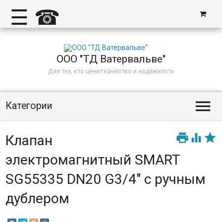
☰
☎
ООО "ТД Ватервальве"
Для тех, кто ценит качество и надёжность

Категории



Клапан
электромагнитный SMART
SG55335 DN20 G3/4" с ручным
дублером