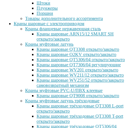
Штоки
Плунжеры
Поршни
Товары дополнительного ассортимента
Краны шаровые с электроприводом
Краны фланцевые нержавеющая сталь
Краны шаровые ARN15/12 SMART SH
открыто/закрыто
Краны муфтовые латунь
Краны шаровые QT3308 открыто/закрыто
Краны шаровые O2KV открыто/закрыто
Краны шаровые QT5306/04 открыто/закрыто
Краны шаровые QT7306/04 регулирующие
Краны шаровые WV201 открыто/закрыто
Краны шаровые WV211/12 открыто/закрыто
Краны шаровые WV251/52 открыто/закрыто
самовозвратный механизм
Краны муфтовые PVC-U/ПВХ клеевые
Краны шаровые QT9008 открыто/закрыто
Краны муфтовые латунь трёхходовые
Краны шаровые трёхходовые QT3308 L-port
открыто/закрыто
Краны шаровые трёхходовые QT3308 T-port
открыто/закрыто
Краны шаровые трёхходовые QT5306/04