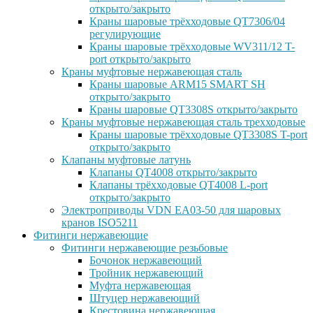
открыто/закрыто
Краны шаровые трёхходовые QT7306/04
регулирующие
Краны шаровые трёхходовые WV311/12 T-
port открыто/закрыто
Краны муфтовые нержавеющая сталь
Краны шаровые ARM15 SMART SH
открыто/закрыто
Краны шаровые QT3308S открыто/закрыто
Краны муфтовые нержавеющая сталь трехходовые
Краны шаровые трёхходовые QT3308S T-port
открыто/закрыто
Клапаны муфтовые латунь
Клапаны QT4008 открыто/закрыто
Клапаны трёхходовые QT4008 L-port
открыто/закрыто
Электроприводы VDN EA03-50 для шаровых
кранов ISO5211
Фитинги нержавеющие
Фитинги нержавеющие резьбовые
Бочонок нержавеющий
Тройник нержавеющий
Муфта нержавеющая
Штуцер нержавеющий
Крестовина нержавеющая