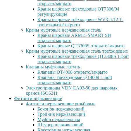
открыто/закрыто
Краны шаровые трёхходовые QT7306/04
регулирующие
Краны шаровые трёхходовые WV311/12 T-
port открыто/закрыто
Краны муфтовые нержавеющая сталь
Краны шаровые ARM15 SMART SH
открыто/закрыто
Краны шаровые QT3308S открыто/закрыто
Краны муфтовые нержавеющая сталь трехходовые
Краны шаровые трёхходовые QT3308S T-port
открыто/закрыто
Клапаны муфтовые латунь
Клапаны QT4008 открыто/закрыто
Клапаны трёхходовые QT4008 L-port
открыто/закрыто
Электроприводы VDN EA03-50 для шаровых
кранов ISO5211
Фитинги нержавеющие
Фитинги нержавеющие резьбовые
Бочонок нержавеющий
Тройник нержавеющий
Муфта нержавеющая
Штуцер нержавеющий
Крестовина нержавеющая