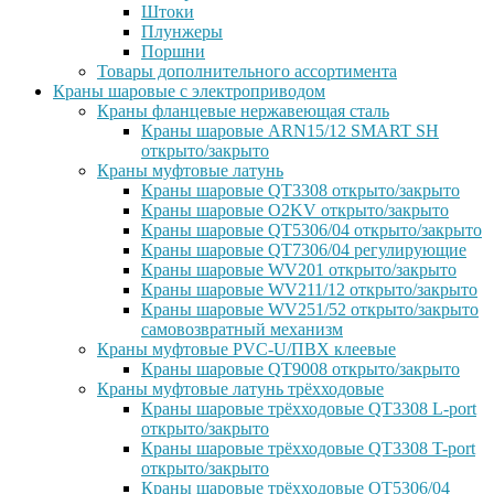
Штоки
Плунжеры
Поршни
Товары дополнительного ассортимента
Краны шаровые с электроприводом
Краны фланцевые нержавеющая сталь
Краны шаровые ARN15/12 SMART SH
открыто/закрыто
Краны муфтовые латунь
Краны шаровые QT3308 открыто/закрыто
Краны шаровые O2KV открыто/закрыто
Краны шаровые QT5306/04 открыто/закрыто
Краны шаровые QT7306/04 регулирующие
Краны шаровые WV201 открыто/закрыто
Краны шаровые WV211/12 открыто/закрыто
Краны шаровые WV251/52 открыто/закрыто
самовозвратный механизм
Краны муфтовые PVC-U/ПВХ клеевые
Краны шаровые QT9008 открыто/закрыто
Краны муфтовые латунь трёхходовые
Краны шаровые трёхходовые QT3308 L-port
открыто/закрыто
Краны шаровые трёхходовые QT3308 T-port
открыто/закрыто
Краны шаровые трёхходовые QT5306/04