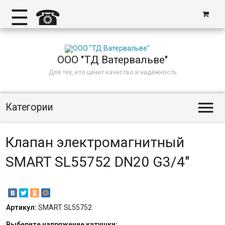
☰
☎
ООО "ТД Ватервальве"
Для тех, кто ценит качество и надёжность

Категории
Клапан электромагнитный
SMART SL55752 DN20 G3/4"
Артикул:
SMART SL55752
Выберите
напряжение катушки
: