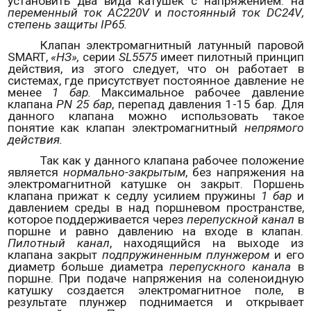
установить два вида катушек с напряжением: на
переменный ток
AC
220
V
и
постоянный ток
DC
24
V
,
степень защиты
IP
65.
Клапан электромагнитный латунный паровой
SMART
,
«НЗ»,
серии
SL
5575
имеет пилотный принцип
действия, из этого следует, что он работает в
системах, где присутствует постоянное давление не
менее
1 бар.
Максимальное рабочее давление
клапана
PN
25 бар
, перепад давления 1-15 бар. Для
данного клапана можно использовать такое
понятие как клапан электромагнитный
непрямого
действия.
Так как у данного клапана рабочее положение
является
нормально-закрытым
, без напряжения на
электромагнитной катушке он закрыт. Поршень
клапана прижат к седлу усилием пружины
1 бар
и
давлением среды в над поршневом пространстве,
которое поддерживается через
перепускной канал
в
поршне и равно давлению на входе в клапан.
Пилотный канал
, находящийся на выходе из
клапана закрыт
подпружиненным плунжером
и его
диаметр больше диаметра
перепускного канала
в
поршне. При подаче напряжения на соленоидную
катушку создается электромагнитное поле, в
результате плунжер поднимается и открывает