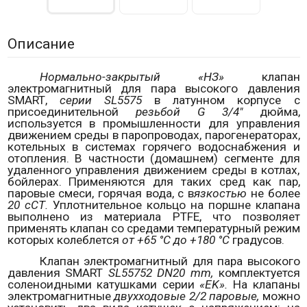
Описание
Нормально-закрытый «НЗ»
клапан
электромагнитный для пара высокого давления
SMART
,
серии
SL
5575
в латунном корпусе с
присоединительной
резьбой
G
3/4"
дюйма,
используется в промышленности для управления
движением среды в паропроводах, парогенераторах,
котельных в системах горячего водоснабжения и
отопления. В частности (домашнем) сегменте для
удаленного управления движением среды в котлах,
бойлерах.
Применяются для таких сред как пар,
паровые смеси, горячая вода, с в
язкостью
не более
20 сСТ.
Уплотнительное кольцо на поршне клапана
выполнено из материала
PTFE
, что позволяет
применять клапан со средами температурный режим
которых колеблется
от +65 °С до +180 °С
градусов.
Клапан электромагнитный для пара высокого
давления
SMART
SL
55752
DN
20
mm
,
комплектуется
соленоидными катушками серии
«
EK
».
На клапаны
электромагнитные
двухходовые 2/2 паровые,
можно