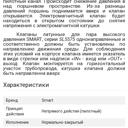
пилотный канал. Происходит снижение давления в
над поршневом пространстве. Из-за разницы
давлений поршень поднимается вверх и клапан
открывается. Электромагнитный клапан будет
находиться в открытом состоянии до снятия
напряжения с электромагнитной катушки.
Клапаны латунные для пара высокого
давления
SMART
, серии
SL
5575
однонаправленные и
соответственно должны быть установлены по
направлению движения среды
. Для соблюдения
этих условий на корпусе клапана имеется указатель
в виде
стрелки
или надписи
«
IN
» - вход
или
«
OUT
» -
выход.
Клапан монтируется на
горизонтальный
участок трубопровода
,
катушка клапана должна
быть направленна вверх.
Характеристики
Бренд
Smart
Принцип
Непрямого дейстия (пилотный)
действия
Исполнение
Нормально-закрытый