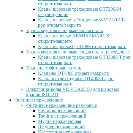
открыто/закрыто
Краны шаровые трёхходовые QT7306/04
регулирующие
Краны шаровые трёхходовые WV311/12 T-
port открыто/закрыто
Краны муфтовые нержавеющая сталь
Краны шаровые ARM15 SMART SH
открыто/закрыто
Краны шаровые QT3308S открыто/закрыто
Краны муфтовые нержавеющая сталь трехходовые
Краны шаровые трёхходовые QT3308S T-port
открыто/закрыто
Клапаны муфтовые латунь
Клапаны QT4008 открыто/закрыто
Клапаны трёхходовые QT4008 L-port
открыто/закрыто
Электроприводы VDN EA03-50 для шаровых
кранов ISO5211
Фитинги нержавеющие
Фитинги нержавеющие резьбовые
Бочонок нержавеющий
Тройник нержавеющий
Муфта нержавеющая
Штуцер нержавеющий
Крестовина нержавеющая