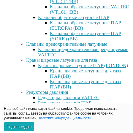
(VT.151) (ВВ)
Клапаны обратные латунные VALTEC
(VT.161) (ВВ)
Клапаны обратные латунные ITAP
Клапаны обратные латунные ITAP
(EUROPA) (ВВ)
Клапаны обратные латунные ITAP
(YORK) (ВВ)
Клапаны предохранительные латунные
Клапаны предохранительные регулируемые
VALTEC
Краны шаровые латунные для газа
Краны шаровые латунные ITAP (LONDON)
Краны шаровые латунные для газа
ITAP (ВВ)
Краны шаровые латунные для газа
ITAP (ВН)
Редукторы давления
Редукторы давления VALTEC
Редукторы давления ITAP
Редукторы давление RBM
Наш веб-сайт использует файлы cookie. Продолжая использовать
Фильтры латунные
сайт, вы соглашаетесь на обработку файлов сookie на условиях
указанных в нашей
Политике конфиденциальности
.
Фильтры латунные VALTEC
Фильтры прямые латунные VALTEC
Подтверждаю
(ВВ)/(ВН)