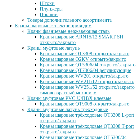
Штоки
Плунжеры
Поршни
Товары дополнительного ассортимента
Краны шаровые с электроприводом
Краны фланцевые нержавеющая сталь
Краны шаровые ARN15/12 SMART SH
открыто/закрыто
Краны муфтовые латунь
Краны шаровые QT3308 открыто/закрыто
Краны шаровые O2KV открыто/закрыто
Краны шаровые QT5306/04 открыто/закрыто
Краны шаровые QT7306/04 регулирующие
Краны шаровые WV201 открыто/закрыто
Краны шаровые WV211/12 открыто/закрыто
Краны шаровые WV251/52 открыто/закрыто
самовозвратный механизм
Краны муфтовые PVC-U/ПВХ клеевые
Краны шаровые QT9008 открыто/закрыто
Краны муфтовые латунь трёхходовые
Краны шаровые трёхходовые QT3308 L-port
открыто/закрыто
Краны шаровые трёхходовые QT3308 T-port
открыто/закрыто
Краны шаровые трёхходовые QT5306/04