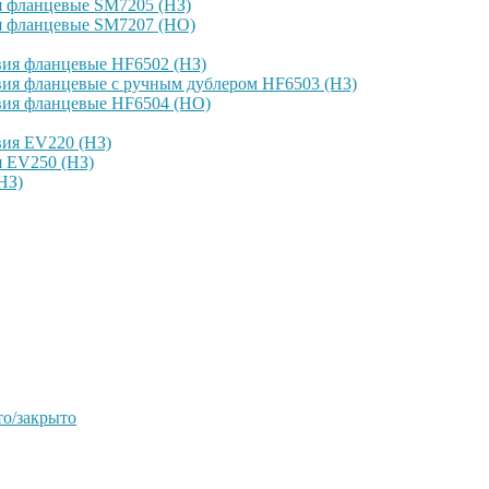
я фланцевые SM7205 (НЗ)
я фланцевые SM7207 (НО)
вия фланцевые HF6502 (НЗ)
ия фланцевые с ручным дублером HF6503 (Н3)
вия фланцевые HF6504 (НО)
вия EV220 (НЗ)
я EV250 (НЗ)
НЗ)
о/закрыто