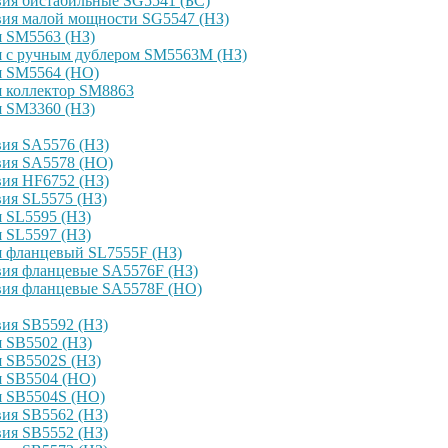
ия бистабильные SG5541 (БС)
вия малой мощности SG5547 (НЗ)
я SM5563 (НЗ)
я с ручным дублером SM5563M (НЗ)
я SM5564 (НО)
я коллектор SM8863
я SM3360 (НЗ)
ия SA5576 (НЗ)
вия SA5578 (НО)
ия HF6752 (НЗ)
ия SL5575 (НЗ)
 SL5595 (НЗ)
 SL5597 (НЗ)
я фланцевый SL7555F (НЗ)
вия фланцевые SA5576F (НЗ)
вия фланцевые SA5578F (НО)
ия SB5592 (НЗ)
 SB5502 (НЗ)
 SB5502S (НЗ)
я SB5504 (НО)
я SB5504S (НО)
ия SB5562 (НЗ)
ия SB5552 (НЗ)