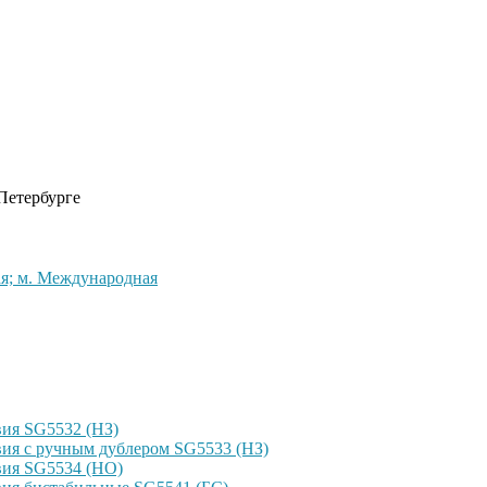
 Петербурге
кая; м. Международная
ия SG5532 (НЗ)
ия с ручным дублером SG5533 (НЗ)
вия SG5534 (НО)