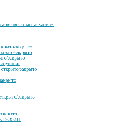
амовозвратный механизм
ткрыто/закрыто
ткрыто/закрыто
ыто/закрыто
улирующие
 открыто/закрыто
закрыто
открыто/закрыто
/закрыто
в ISO5211