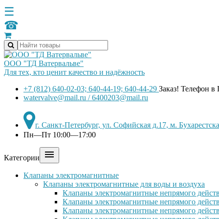
☰
☎
ООО "ТД Ватервальве"
Для тех, кто ценит качество и надёжность
+7 (812) 640-02-03; 640-44-19; 640-44-29
Заказ! Телефон в
watervalve@mail.ru / 6400203@mail.ru
г. Санкт-Петербург, ул. Софийская д.17, м. Бухарестс
Пн—Пт 10:00—17:00

Категории
Клапаны электромагнитные
Клапаны электромагнитные для воды и воздуха
Клапаны электромагнитные непрямого действ
Клапаны электромагнитные непрямого действ
Клапаны электромагнитные непрямого дейст