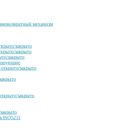
амовозвратный механизм
ткрыто/закрыто
ткрыто/закрыто
ыто/закрыто
улирующие
 открыто/закрыто
закрыто
открыто/закрыто
/закрыто
в ISO5211