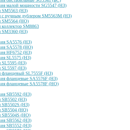
ия бистабильные SG5541 (БС)
вия малой мощности SG5547 (НЗ)
я SM5563 (НЗ)
я с ручным дублером SM5563M (НЗ)
я SM5564 (НО)
я коллектор SM8863
я SM3360 (НЗ)
ия SA5576 (НЗ)
вия SA5578 (НО)
ия HF6752 (НЗ)
ия SL5575 (НЗ)
 SL5595 (НЗ)
 SL5597 (НЗ)
я фланцевый SL7555F (НЗ)
вия фланцевые SA5576F (НЗ)
вия фланцевые SA5578F (НО)
ия SB5592 (НЗ)
 SB5502 (НЗ)
 SB5502S (НЗ)
я SB5504 (НО)
я SB5504S (НО)
ия SB5562 (НЗ)
ия SB5552 (НЗ)