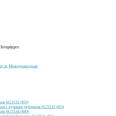
 Петербурге
кая; м. Международная
ия SG5532 (НЗ)
ия с ручным дублером SG5533 (НЗ)
вия SG5534 (НО)