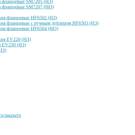
я фланцевые SM7205 (НЗ)
я фланцевые SM7207 (НО)
вия фланцевые HF6502 (НЗ)
ия фланцевые с ручным дублером HF6503 (Н3)
вия фланцевые HF6504 (НО)
вия EV220 (НЗ)
я EV250 (НЗ)
НЗ)
о/закрыто